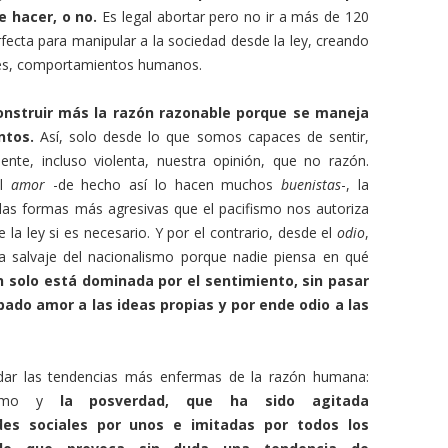
e hacer, o no.
Es legal abortar pero no ir a más de 120
ecta para manipular a la sociedad desde la ley, creando
es, comportamientos humanos.
onstruir más la razón razonable porque se maneja
ntos.
Así, solo desde lo que somos capaces de sentir,
te, incluso violenta, nuestra opinión, que no razón.
el
amor
-de hecho así lo hacen muchos
buenistas
-, la
las formas más agresivas que el pacifismo nos autoriza
 la ley si es necesario. Y por el contrario, desde el
odio
,
 salvaje del nacionalismo porque nadie piensa en qué
n solo está dominada por el sentimiento, sin pasar
bado amor a las ideas propias y por ende odio a las
odar las tendencias más enfermas de la razón humana:
ilismo y
la posverdad, que ha sido agitada
es sociales por unos e imitadas por todos los