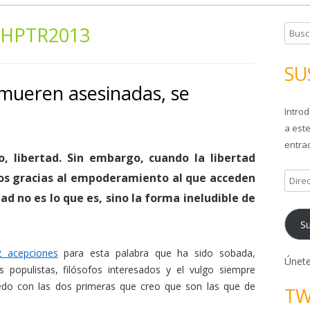
HPTR2013
B
u
s
SU
c
o mueren asesinadas, se
a
Introd
r
a este
:
entrad
o, libertad. Sin embargo, cuando la libertad
os gracias al empoderamiento al que acceden
D
i
tad no es lo que es, sino la forma ineludible de
r
Su
e
c
2 acepciones
para esta palabra que ha sido sobada,
c
Únete
 populistas, filósofos interesados y el vulgo siempre
i
do con las dos primeras que creo que son las que de
TW
ó