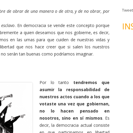
n
d
Tweet
bre de obrar de una manera o de otra, y de no obrar, por
e
c
IN
 esclavo
. En democracia se vende este concepto porque
o
ibremente a quien deseamos que nos gobierne, es decir,
r
mos en las urnas para que cuiden de nuestras vidas y
r
ibertad que nos hace creer que si salen los nuestros
e
o, no serán tan buenas como podríamos imaginar.
o
e
l
e
Por lo tanto
tendremos que
c
asumir la responsabilidad de
t
nuestros actos cuando a los que
r
votaste una vez que gobiernan,
ó
no lo hacen pensado en
n
nosotros, sino en sí mismos
. Es
i
decir, la democracia actual consiste
c
en que participamos en libertad