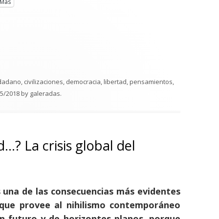
Más
dadano
,
civilizaciones
,
democracia
,
libertad
,
pensamientos
,
05/2018
by
galeradas
.
…? La crisis global del
s una de las consecuencias más evidentes
 que provee al nihilismo contemporáneo
in futuro y de horizontes planos, porque