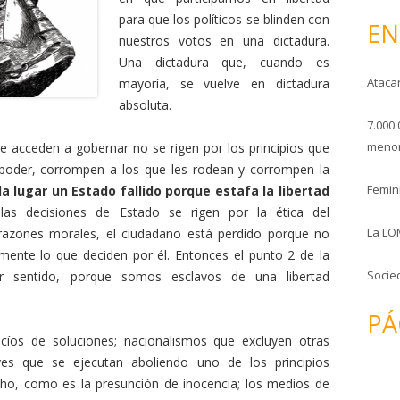
o
para que los políticos se blinden con
EN
nuestros votos en una dictadura.
Una dictadura que, cuando es
Ataca
mayoría, se vuelve en dictadura
absoluta.
7.000.
menor
e acceden a gobernar no se rigen por los principios que
 poder, corrompen a los que les rodean y corrompen la
Femini
a lugar un Estado fallido porque estafa la libertad
las decisiones de Estado se rigen por la ética del
La LO
azones morales, el ciudadano está perdido porque no
mente lo que deciden por él. Entonces el punto 2 de la
Socie
r sentido, porque somos esclavos de una libertad
PÁ
cíos de soluciones; nacionalismos que excluyen otras
yes que se ejecutan aboliendo uno de los principios
o, como es la presunción de inocencia; los medios de