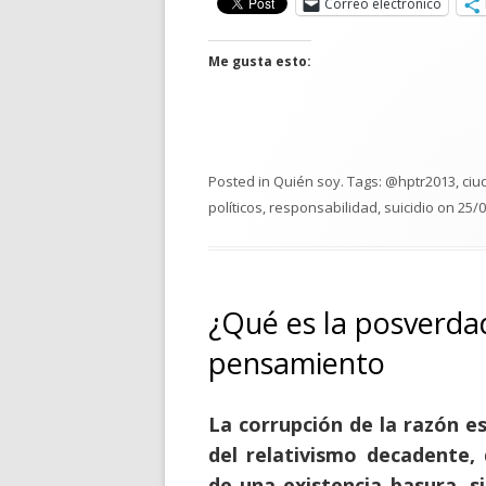
Correo electrónico
Me gusta esto:
Posted in
Quién soy
. Tags:
@hptr2013
,
ciu
políticos
,
responsabilidad
,
suicidio
on
25/
¿Qué es la posverdad
pensamiento
La corrupción de la razón e
del relativismo decadente,
de una existencia basura, s