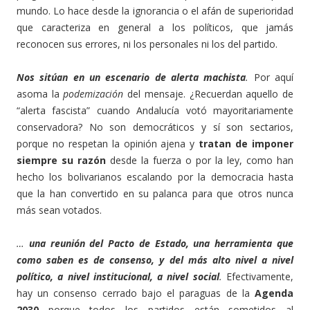
mundo. Lo hace desde la ignorancia o el afán de superioridad
que caracteriza en general a los políticos, que jamás
reconocen sus errores, ni los personales ni los del partido.
Nos sitúan en un escenario de alerta machista
.
Por aquí
asoma la
podemización
del mensaje. ¿Recuerdan aquello de
“alerta fascista” cuando Andalucía votó mayoritariamente
conservadora? No son democráticos y sí son sectarios,
porque no respetan la opinión ajena y
tratan de imponer
siempre su razón
desde la fuerza o por la ley, como han
hecho los bolivarianos escalando por la democracia hasta
que la han convertido en su palanca para que otros nunca
más sean votados.
…
una reunión del Pacto de Estado, una herramienta que
como saben es de consenso, y del más alto nivel a nivel
político, a nivel institucional, a nivel social
.
Efectivamente,
hay un consenso cerrado bajo el paraguas de la
Agenda
2030
porque todos los partidos están sometidos al