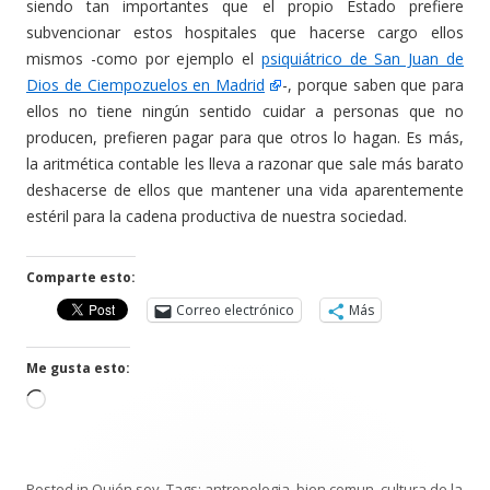
siendo tan importantes que el propio Estado prefiere
subvencionar estos hospitales que hacerse cargo ellos
mismos -como por ejemplo el
psiquiátrico de San Juan de
Dios de Ciempozuelos en Madrid
-, porque saben que para
ellos no tiene ningún sentido cuidar a personas que no
producen, prefieren pagar para que otros lo hagan. Es más,
la aritmética contable les lleva a razonar que sale más barato
deshacerse de ellos que mantener una vida aparentemente
estéril para la cadena productiva de nuestra sociedad.
Comparte esto:
Correo electrónico
Más
Me gusta esto:
C
a
r
g
Posted in
Quién soy
. Tags:
antropologia
,
bien comun
,
cultura de la