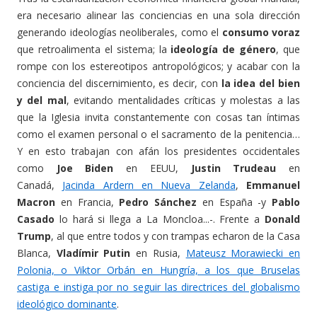
era necesario alinear las conciencias en una sola dirección
generando ideologías neoliberales, como el
consumo voraz
que retroalimenta el sistema; la
ideología de género
, que
rompe con los estereotipos antropológicos; y acabar con la
conciencia del discernimiento, es decir, con
la idea del bien
y del mal
, evitando mentalidades críticas y molestas a las
que la Iglesia invita constantemente con cosas tan íntimas
como el examen personal o el sacramento de la penitencia…
Y en esto trabajan con afán los presidentes occidentales
como
Joe Biden
en EEUU,
Justin Trudeau
en
Canadá,
Jacinda Ardern en Nueva Zelanda
,
Emmanuel
Macron
en Francia,
Pedro Sánchez
en España -y
Pablo
Casado
lo hará si llega a La Moncloa...-. Frente a
Donald
Trump
, al que entre todos y con trampas echaron de la Casa
Blanca,
Vladímir Putin
en Rusia,
Mateusz Morawiecki en
Polonia, o Viktor Orbán en Hungría, a los que Bruselas
castiga e instiga por no seguir las directrices del globalismo
ideológico dominante
.