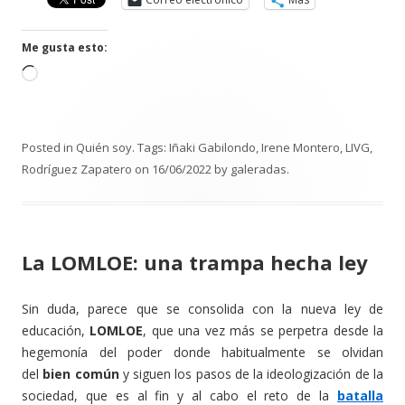
Me gusta esto:
C
a
r
g
Posted in
Quién soy
. Tags:
Iñaki Gabilondo
,
Irene Montero
,
LIVG
,
a
Rodríguez Zapatero
on
16/06/2022
by
galeradas
.
n
d
o
.
La LOMLOE: una trampa hecha ley
.
.
Sin duda, parece que se consolida con la nueva ley de
educación,
LOMLOE
, que una vez más se perpetra desde la
hegemonía del poder donde habitualmente se olvidan
del
bien común
y siguen los pasos de la ideologización de la
sociedad, que es al fin y al cabo el reto de la
batalla