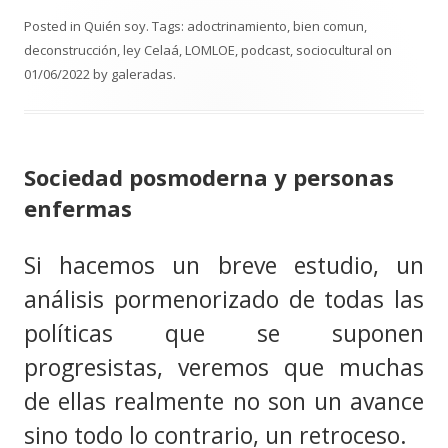
g
Posted in
Quién soy
. Tags:
adoctrinamiento
,
bien comun
,
a
deconstrucción
,
ley Celaá
,
LOMLOE
,
podcast
,
sociocultural
on
n
01/06/2022
by
galeradas
.
d
o
.
.
Sociedad posmoderna y personas
.
enfermas
Si hacemos un breve estudio, un
análisis pormenorizado de todas las
políticas que se suponen
progresistas, veremos que muchas
de ellas realmente no son un avance
sino todo lo contrario, un retroceso.