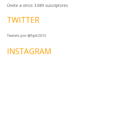
c
Únete a otros 3.089 suscriptores
i
TWITTER
ó
n
d
Tweets por @hptr2013
e
c
INSTAGRAM
o
r
r
e
o
e
l
e
c
t
r