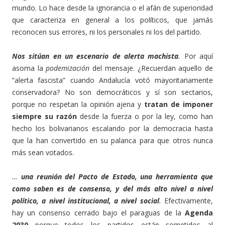
mundo. Lo hace desde la ignorancia o el afán de superioridad
que caracteriza en general a los políticos, que jamás
reconocen sus errores, ni los personales ni los del partido.
Nos sitúan en un escenario de alerta machista
.
Por aquí
asoma la
podemización
del mensaje. ¿Recuerdan aquello de
“alerta fascista” cuando Andalucía votó mayoritariamente
conservadora? No son democráticos y sí son sectarios,
porque no respetan la opinión ajena y
tratan de imponer
siempre su razón
desde la fuerza o por la ley, como han
hecho los bolivarianos escalando por la democracia hasta
que la han convertido en su palanca para que otros nunca
más sean votados.
…
una reunión del Pacto de Estado, una herramienta que
como saben es de consenso, y del más alto nivel a nivel
político, a nivel institucional, a nivel social
.
Efectivamente,
hay un consenso cerrado bajo el paraguas de la
Agenda
2030
porque todos los partidos están sometidos al