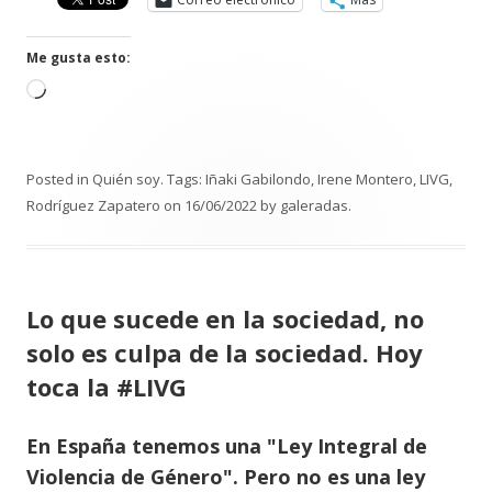
Me gusta esto:
C
a
r
g
Posted in
Quién soy
. Tags:
Iñaki Gabilondo
,
Irene Montero
,
LIVG
,
a
Rodríguez Zapatero
on
16/06/2022
by
galeradas
.
n
d
o
.
Lo que sucede en la sociedad, no
.
solo es culpa de la sociedad. Hoy
.
toca la #LIVG
En España tenemos una "Ley Integral de
Violencia de Género". Pero no es una ley