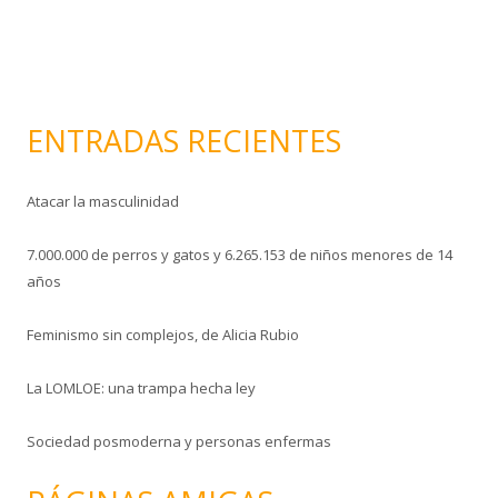
ó
n
i
c
o
ENTRADAS RECIENTES
Atacar la masculinidad
7.000.000 de perros y gatos y 6.265.153 de niños menores de 14
años
Feminismo sin complejos, de Alicia Rubio
La LOMLOE: una trampa hecha ley
Sociedad posmoderna y personas enfermas