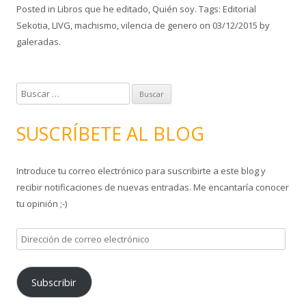
Posted in
Libros que he editado
,
Quién soy
. Tags:
Editorial
Sekotia
,
LIVG
,
machismo
,
vilencia de genero
on
03/12/2015
by
galeradas
.
B
u
s
SUSCRÍBETE AL BLOG
c
a
Introduce tu correo electrónico para suscribirte a este blog y
r
recibir notificaciones de nuevas entradas. Me encantaría conocer
:
tu opinión ;-)
D
i
r
Subscribir
e
c