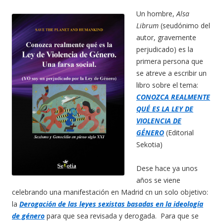
Un hombre,
Alsa
Librum
(seudónimo del
autor, gravemente
perjudicado) es la
primera persona que
se atreve a escribir un
libro sobre el tema:
CONOZCA REALMENTE
QUÉ ES LA LEY DE
VIOLENCIA DE
GÉNERO
(Editorial
Sekotia)
Dese hace ya unos
años se viene
celebrando una manifestación en Madrid cn un solo objetivo:
la
Derogación de las leyes sexistas basadas en la ideología
de género
para que sea revisada y derogada. Para que se