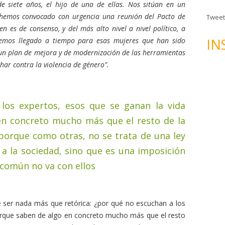
n
e siete años, el hijo de una de ellas. Nos sitúan en un
d
o hemos convocado con urgencia una reunión del Pacto de
Tweet
e
 es de consenso, y del más alto nivel a nivel político, a
c
IN
o hemos llegado a tiempo para esas mujeres que han sido
o
n plan de mejora y de modernización de las herramientas
r
har contra la violencia de género”.
r
e
o
los expertos, esos que se ganan la vida
e
en concreto mucho más que el resto de la
l
e
porque como otras, no se trata de una ley
c
a la sociedad, sino que es una imposición
t
n común no va con ellos
r
ó
n
 ser nada más que retórica: ¿por qué no escuchan a los
i
orque saben de algo en concreto mucho más que el resto
c