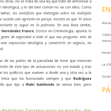
o otras, no se trata de una ley que trate de armonizar a
o
EN
n ideológica, y lo del bien común no va con ellos. Como
witter,
los científicos que investigan sobre los múltiples
e suceda una agresión en pareja, insisten en que “el único
Ataca
ortante es seguir en la poltrona
. En una línea similar,
s Hernández Franco
, Doctor en Criminología, apunta:
lo
7.000.
 gente de seguridad a todo el que nos pregunta: esto de
menor
 una imposición ideológica y convertirlo en negocio, no
al.
Femini
nas de las partes de la parrafada de Irene que merecen
La LO
ición de este tipo de actuaciones no son baladí, y tras
los políticos que vuelven a dividir una y otra vez a la
Socie
a treta que ha funcionado siempre y que
Rodríguez
llo que dijo a
Iñaki Gabilondo
de
vamos bien, ¡pero
PÁ
 Rodríguez Zapatero puso en marcha, dijo