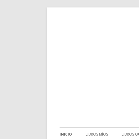
Un blog de letras, mías, ajenas y de todos
Galeradas
INICIO
LIBROS MÍOS
LIBROS Q