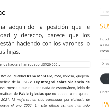
ad
B
u
s
SU
a adquirido la posición que le
c
idad y derecho, parece que los
a
Introd
r
 están haciendo con los varones lo
a este
:
s hijas.
entrad
D
i
r
stre
de Igualdad
Irene Montero
, rota, llorosa, quejosa,
Su
e
eficio de la LIVG o
Ley Integral sobre Violencia de
c
breve mensaje que no tiene nada de espontáneo, leído de
c
Únete
n matices de
Pablo Iglesias
que no puede -o no quiere-
i
 2021, 13 mujeres han sido asesinadas por violencia de
TW
ó
 desde el año 2003. En esta última semana han sido