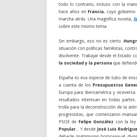
todo lo contrario, incluso con la ma
hace años en
Francia
, cuyo gobierno
marcha atrás. Una magnífica novela,
S
sobre este mismo tema.
Sin embargo, eso no es cierto.
Hungr
situación con políticas familistas, cont
disolvente. Trabajar desde el Estado 
la sociedad y la persona
que defiende
España es esa especie de tubo de ensa
a cuenta de los
P
resupuestos
Gener
Europa para Iberoamérica y viceversa.
resultados interesan en todas partes
trolla para la deconstrucción de la antr
progresistas, que comenzaron mansam
PSOE de
Felipe González
con la ley
Popular
… Y desde
José Luis Rodrígu
debacle: matrimonio homosexual, divorc