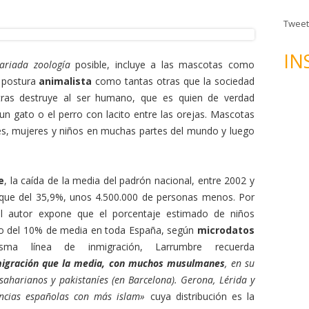
n
d
Tweet
e
c
IN
variada zoología
posible, incluye a las mascotas como
o
e postura
animalista
como tantas otras que la sociedad
r
tras destruye al ser humano, que es quien de verdad
r
n gato o el perro con lacito entre las orejas. Mascotas
e
 mujeres y niños en muchas partes del mundo y luego
o
e
l
e
, la caída de la media del padrón nacional, entre 2002 y
e
ue del 35,9%, unos 4.500.000 de personas menos. Por
c
el autor expone que el porcentaje estimado de niños
t
o del 10% de media en toda España, según
microdatos
r
ma línea de inmigración, Larrumbre recuerda
ó
gración que la media, con muchos musulmanes
, en su
n
harianos y pakistaníes (en Barcelona). Gerona, Lérida y
i
incias españolas con más islam»
cuya distribución es la
c