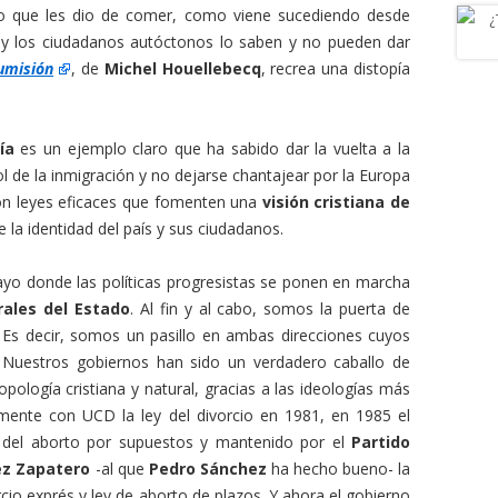
no que les dio de comer, como viene sucediendo desde
 y los ciudadanos autóctonos lo saben y no pueden dar
umisión
, de
Michel Houellebecq
, recrea una distopía
ía
es un ejemplo claro que ha sabido dar la vuelta a la
rol de la inmigración y no dejarse chantajear por la Europa
con leyes eficaces que fomenten una
visión cristiana de
 la identidad del país y sus ciudadanos.
yo donde las políticas progresistas se ponen en marcha
ales del Estado
. Al fin y al cabo, somos la puerta de
 Es decir, somos un pasillo en ambas direcciones cuyos
. Nuestros gobiernos han sido un verdadero caballo de
opología cristiana y natural, gracias a las ideologías más
ente con UCD la ley del divorcio en 1981, en 1985 el
 del aborto por supuestos y mantenido por el
Partido
ez Zapatero
-al que
Pedro Sánchez
ha hecho bueno- la
io exprés y ley de aborto de plazos. Y ahora el gobierno