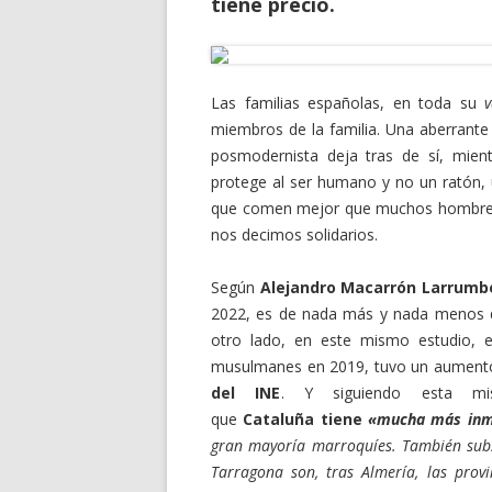
tiene precio.
Las familias españolas, en toda su
miembros de la familia. Una aberrant
posmodernista deja tras de sí, mien
protege al ser humano y no un ratón, u
que comen mejor que muchos hombres,
nos decimos solidarios.
Según
Alejandro Macarrón Larrumb
2022, es de nada más y nada menos q
otro lado, en este mismo estudio, 
musulmanes en 2019, tuvo un aument
del INE
. Y siguiendo esta mis
que
Cataluña
tiene
«mucha más inmi
gran mayoría marroquíes. También subsa
Tarragona son, tras Almería, las prov