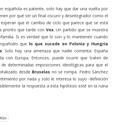
n española es patente, solo hay que dar una vuelta por
ienen por qué ser un final oscuro y desintegrador como el
esperan que el cambio de ciclo que parece que se está
ás pronto que tarde con
Vox
. Un partido que se muestra
rofamilia. Si es verdad que lo son y lo mantienen cuando
 españoles que
lo que sucede en Polonia y Hungría
a
. Solo hay una amenaza que nadie comenta: España
a con Europa. Entonces, puede ocurrir que traten de
o de determinadas imposiciones ideológicas para que el
apitalizado desde
Bruselas
no se rompa. Pedro Sánchez
ntimiento por nada y solo le interesa lo suyo -definición
siblemente la respuesta a esta hipótesis esté en la ruina
Más