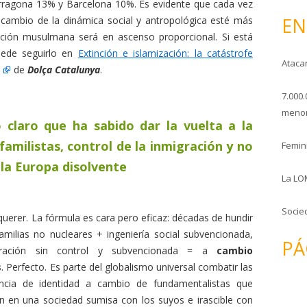
arragona 13% y Barcelona 10%. Es evidente que cada vez
o
EN
cambio de la dinámica social y antropológica esté más
ación musulmana será en ascenso proporcional. Si está
uede seguirlo en
Extinción e islamización: la catástrofe
Ataca
de
Dolça Catalunya
.
7.000.
menor
 claro que ha sabido dar la vuelta a la
 familistas, control de la inmigración y no
Femini
 la Europa disolvente
La LO
Socie
querer. La fórmula es cara pero eficaz: décadas de hundir
amilias no nucleares + ingeniería social subvencionada,
PÁ
ración sin control y subvencionada = a
cambio
s
. Perfecto. Es parte del globalismo universal combatir las
encia de identidad a cambio de fundamentalistas que
n en una sociedad sumisa con los suyos e irascible con