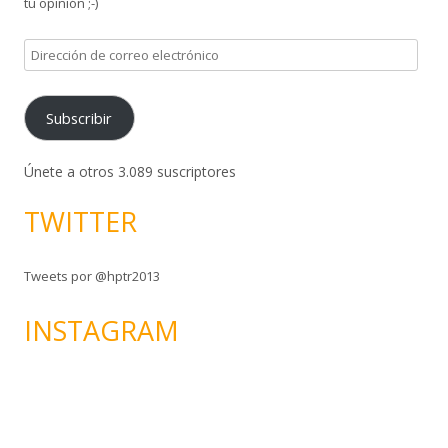
tu opinión ;-)
D
i
r
Subscribir
e
c
c
Únete a otros 3.089 suscriptores
i
TWITTER
ó
n
d
Tweets por @hptr2013
e
c
INSTAGRAM
o
r
r
e
o