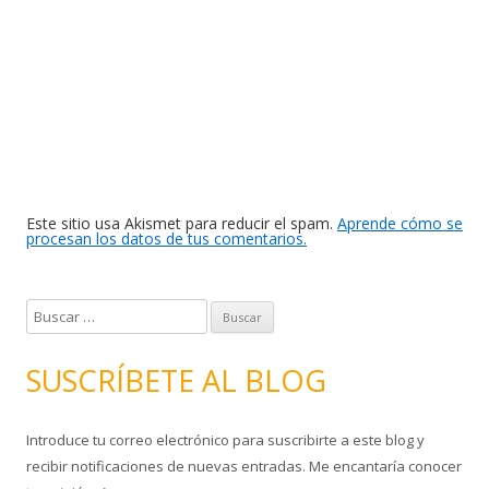
Este sitio usa Akismet para reducir el spam.
Aprende cómo se
procesan los datos de tus comentarios.
B
u
s
SUSCRÍBETE AL BLOG
c
a
Introduce tu correo electrónico para suscribirte a este blog y
r
recibir notificaciones de nuevas entradas. Me encantaría conocer
: