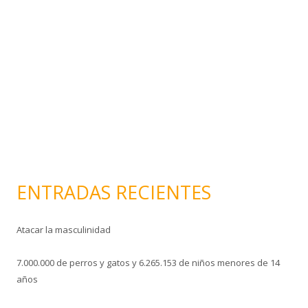
e
l
e
c
t
r
ó
n
i
c
o
ENTRADAS RECIENTES
Atacar la masculinidad
7.000.000 de perros y gatos y 6.265.153 de niños menores de 14
años