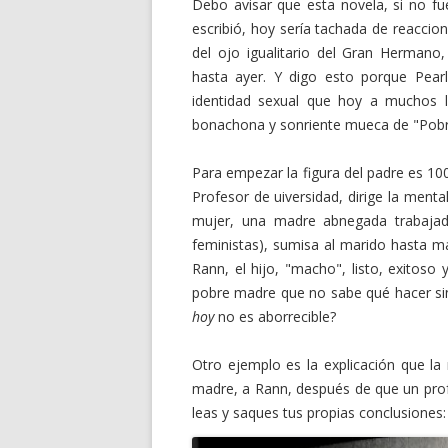
Debo avisar que esta novela, si no fu
escribió, hoy sería tachada de reaccion
del ojo igualitario del Gran Hermano
hasta ayer. Y digo esto porque Pear
identidad sexual que hoy a muchos le
bonachona y sonriente mueca de "Pobre
Para empezar la figura del padre es 1
Profesor de uiversidad, dirige la menta
mujer, una madre abnegada trabajad
feministas), sumisa al marido hasta má
Rann, el hijo, "macho", listo, exitos
pobre madre que no sabe qué hacer si
hoy
no es aborrecible?
Otro ejemplo es la explicación que la
madre, a Rann, después de que un profe
leas y saques tus propias conclusiones: