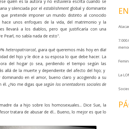
ese quién es la autora y no estuviera escrita cuando se
o
EN
aria y silenciada por el
establishment
global y dominante
, que pretende imponer un mundo distinto al conocido
l hace unos enfoques de la vida, del matrimonio y la
Ataca
s llevará a los diablos, pero que justificaría con una
 Pearl, no sabía nada de esto".
7.000.
menor
00%
heteropatriarcal
, ¡para qué queremos más hoy en día!
lidad del hijo y le dice a su esposa lo que debe hacer. La
Femini
ora del hogar (o sea, perdiendo el tiempo según las
s allá de la muerte y dependiente del afecto del hijo; y
La LO
o y dominando en el amor, bueno claro y acogiendo a su
n él. ¿No me digas que
según los orientadores sociales de
Socie
PÁ
 madre da a hijo sobre los homosexuales... Dice Sue, la
sor tratara de abusar de él... Bueno, lo mejor es que lo