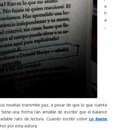
a
ri
a
,
us novelas transmite paz, a pesar de que lo que cuenta
 tiene una forma tan amable de escribir que el balance
radable rato de lectura. Cuando escribí sobre
La buena
mor por esta autora.