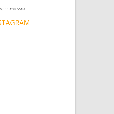
s por @hptr2013
STAGRAM