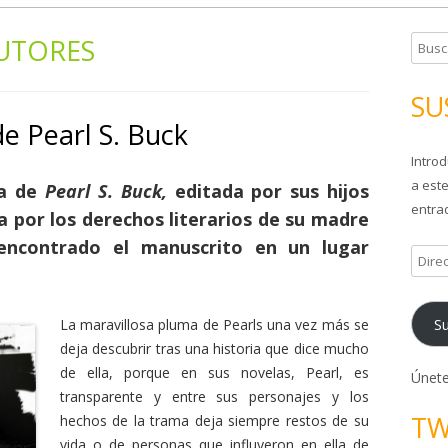
UTORES
B
u
s
SU
c
e Pearl S. Buck
a
Introd
r
a este
:
ta de
Pearl S. Buck,
editada por sus hijos
entrad
a por los derechos literarios de su madre
 encontrado el manuscrito en un lugar
D
i
r
Su
La maravillosa pluma de Pearls una vez más se
e
deja descubrir tras una historia que dice mucho
c
de ella, porque en sus novelas, Pearl, es
c
Únete
transparente y entre sus personajes y los
i
TW
hechos de la trama deja siempre restos de su
ó
vida o de personas que influyeron en ella de