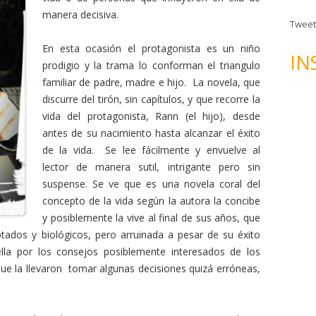
n
manera decisiva.
d
Tweet
e
En esta ocasión el protagonista es un niño
c
IN
prodigio y la trama lo conforman el triangulo
o
familiar de padre, madre e hijo. La novela, que
r
discurre del tirón, sin capítulos, y que recorre la
r
vida del protagonista, Rann (el hijo), desde
e
antes de su nacimiento hasta alcanzar el éxito
o
de la vida. Se lee fácilmente y envuelve al
e
lector de manera sutil, intrigante pero sin
l
suspense. Se ve que es una novela coral del
e
concepto de la vida según la autora la concibe
c
y posiblemente la vive al final de sus años, que
t
tados y biológicos, pero arruinada a pesar de su éxito
r
ella por los consejos posiblemente interesados de los
ó
que la llevaron tomar algunas decisiones quizá erróneas,
n
i
c