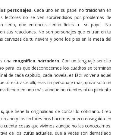
 los personajes.
Cada uno en su papel no traicionan en
os lectores no se ven sorprendidos por problemas de
an serlo, que entonces serían fieles a su papel. No
 en sus reacciones. No son personajes que entran en tu
s cervezas de tu nevera y pone los pies en la mesa del
es una
magnifica narradora
. Con un lenguaje sencillo
luso para los que desconocemos los cuadros se terminan
final de cada capítulo, cada novela, es fácil volver a aquel
rque tú estuviste allí, eras un personaje más, quizá solo un
onvirtiendo en uno más aunque no cuentes ni un pimiento
s,
que tiene la originalidad de contar lo cotidiano. Creo
ercano y los lectores nos hacemos hueco enseguida en
tra cuenta cosas que vivimos aunque no las conozcamos.
ativa de los gurús actuales, que a veces son demasiado