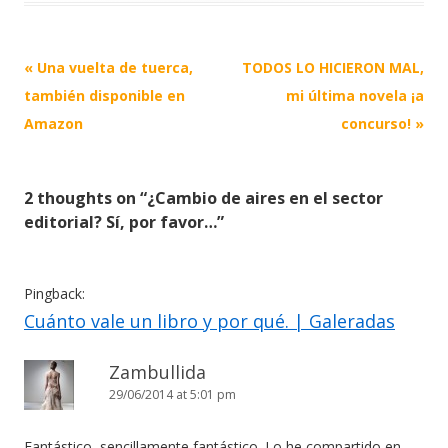
Post
«
Una vuelta de tuerca,
TODOS LO HICIERON MAL,
navigation
también disponible en
mi última novela ¡a
Amazon
concurso!
»
2 thoughts on “
¿Cambio de aires en el sector
editorial? Sí, por favor…
”
Pingback:
Cuánto vale un libro y por qué. | Galeradas
Zambullida
29/06/2014 at 5:01 pm
Fantástico, sencillamente fantástico. Lo he compartido en