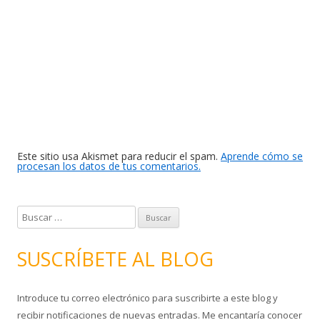
Este sitio usa Akismet para reducir el spam.
Aprende cómo se
procesan los datos de tus comentarios.
B
u
s
SUSCRÍBETE AL BLOG
c
a
Introduce tu correo electrónico para suscribirte a este blog y
r
recibir notificaciones de nuevas entradas. Me encantaría conocer
: