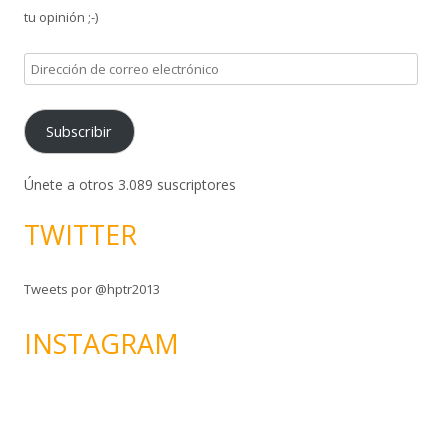
tu opinión ;-)
D
i
r
Subscribir
e
c
c
Únete a otros 3.089 suscriptores
i
TWITTER
ó
n
d
Tweets por @hptr2013
e
c
INSTAGRAM
o
r
r
e
o