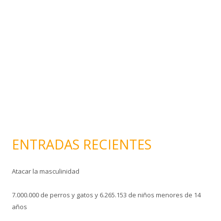
e
l
e
c
t
r
ó
n
i
c
o
ENTRADAS RECIENTES
Atacar la masculinidad
7.000.000 de perros y gatos y 6.265.153 de niños menores de 14
años