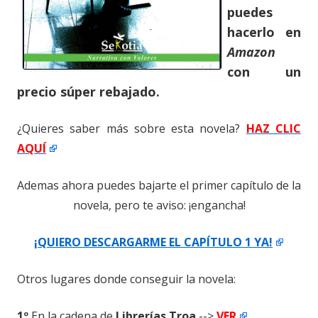
puedes
hacerlo en
Amazon
con un
precio súper rebajado.
¿Quieres saber más sobre esta novela?
HAZ CLIC
AQUÍ
Ademas ahora puedes bajarte el primer capítulo de la
novela, pero te aviso: ¡engancha!
¡QUIERO DESCARGARME EL CAPÍTULO 1 YA!
Otros lugares donde conseguir la novela:
1º
En la cadena de
Librerías Troa
-->
VER