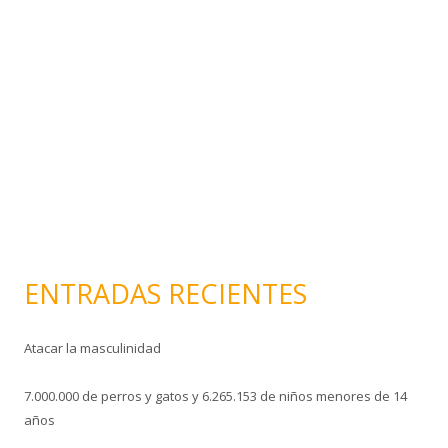
o
e
l
e
c
t
r
ó
n
i
c
o
ENTRADAS RECIENTES
Atacar la masculinidad
7.000.000 de perros y gatos y 6.265.153 de niños menores de 14
años