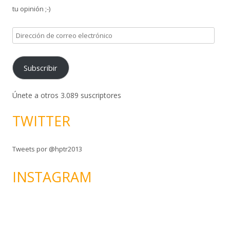
tu opinión ;-)
D
i
r
Subscribir
e
c
c
Únete a otros 3.089 suscriptores
i
TWITTER
ó
n
d
Tweets por @hptr2013
e
c
INSTAGRAM
o
r
r
e