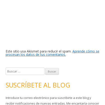
Este sitio usa Akismet para reducir el spam.
Aprende cómo se
procesan los datos de tus comentarios.
B
u
s
SUSCRÍBETE AL BLOG
c
a
Introduce tu correo electrónico para suscribirte a este blog y
r
recibir notificaciones de nuevas entradas. Me encantaría conocer
: