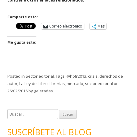
contiene otros enlaces relacionados.
Comparte esto:
Correo electrónico
Más
Me gusta esto:
Posted in
Sector editorial
. Tags:
@hptr2013
,
crisis
,
derechos de
autor
,
La Ley del Libro
,
librerías
,
mercado
,
sector editorial
on
26/02/2016
by
galeradas
.
B
u
s
SUSCRÍBETE AL BLOG
c