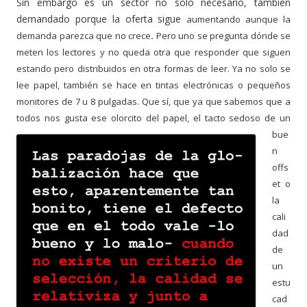
Sin embargo es un sector no solo necesario, también
demandado porque la oferta sigue
aumentando aunque la
demanda parezca que no crece
.
Pero uno se pregunta dónde se
meten los lectores y no queda otra que responder que siguen
estando pero distribuidos en otra formas de leer. Ya no solo se
lee papel, también se hace en tintas electrónicas o pequeños
monitores de 7 u 8 pulgadas. Que sí, que ya que sabemos que a
todos nos gusta ese olorcito del papel, el tacto sedoso de
un
bue
n
offs
et o
la
cali
dad
de
un
estu
cad