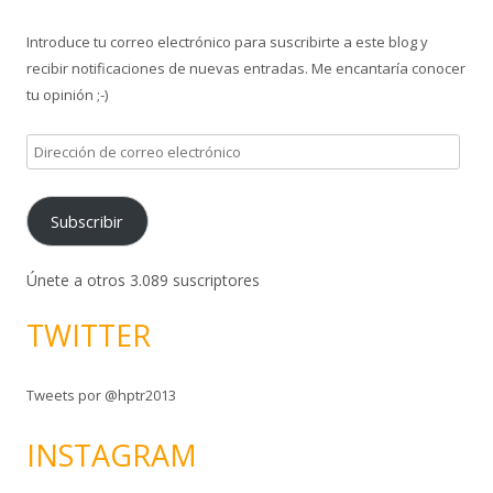
a
Introduce tu correo electrónico para suscribirte a este blog y
r
recibir notificaciones de nuevas entradas. Me encantaría conocer
:
tu opinión ;-)
D
i
r
Subscribir
e
c
c
Únete a otros 3.089 suscriptores
i
TWITTER
ó
n
d
Tweets por @hptr2013
e
c
INSTAGRAM
o
r