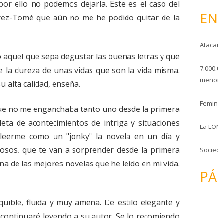
or ello no podemos dejarla. Este es el caso del
o
EN
rez-Tomé que aún no me he podido quitar de la
Ataca
o aquel que sepa degustar las buenas letras y que
7.000.
e la dureza de unas vidas que son la vida misma.
menor
 alta calidad, enseña.
Femini
ue no me enganchaba tanto uno desde la primera
leta de acontecimientos de intriga y situaciones
La LO
leerme como un "jonky" la novela en un día y
osos, que te van a sorprender desde la primera
Socie
na de las mejores novelas que he leído en mi vida.
PÁ
uible, fluida y muy amena. De estilo elegante y
 continuaré leyendo a su autor. Se lo recomiendo