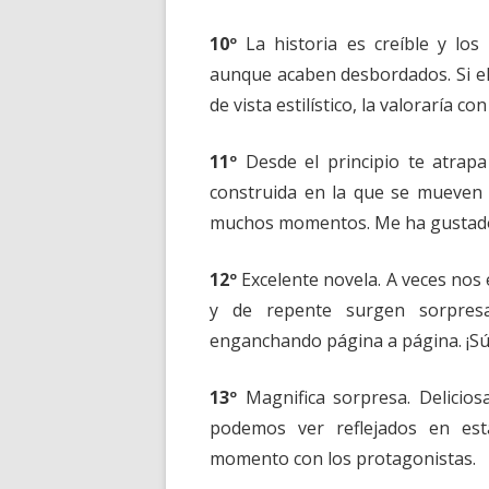
10º
La historia es creíble y los
aunque acaben desbordados. Si el
de vista estilístico, la valoraría co
11º
Desde el principio te atrap
construida en la que se mueven p
muchos momentos. Me ha gustad
12º
Excelente novela. A veces no
y de repente surgen sorpres
enganchando página a página. ¡S
13º
Magnifica sorpresa. Deliciosa
podemos ver reflejados en est
momento con los protagonistas.