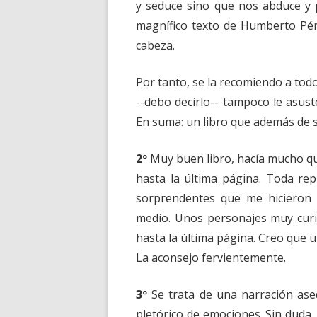
y seduce sino que nos abduce y p
magnífico texto de Humberto Pé
cabeza.
Por tanto, se la recomiendo a tod
--debo decirlo-- tampoco le asust
En suma: un libro que además de su
2º
Muy buen libro, hacía mucho q
hasta la última página. Toda rep
sorprendentes que me hicieron 
medio. Unos personajes muy curi
hasta la última página. Creo que u
La aconsejo fervientemente.
3º
Se trata de una narración aseq
pletórico de emociones. Sin duda,