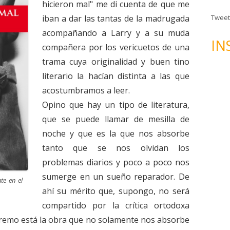
n
hicieron mal" me di cuenta de que me
d
Tweet
iban a dar las tantas de la madrugada
e
acompañando a Larry y a su muda
c
IN
compañera por los vericuetos de una
o
trama cuya originalidad y buen tino
r
r
literario la hacían distinta a las que
e
acostumbramos a leer.
o
Opino que hay un tipo de literatura,
e
que se puede llamar de mesilla de
l
noche y que es la que nos absorbe
e
tanto que se nos olvidan los
c
t
problemas diarios y poco a poco nos
r
sumerge en un sueño reparador. De
te en el
ó
ahí su mérito que, supongo, no será
n
compartido por la crítica ortodoxa
i
xtremo está la obra que no solamente nos absorbe
c