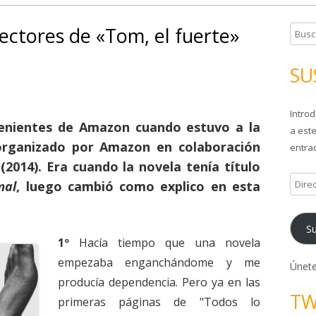
ectores de «Tom, el fuerte»
B
u
s
SU
c
a
Introd
r
enientes de Amazon cuando estuvo a la
a este
:
 organizado por Amazon en colaboración
entrad
(2014). Era cuando la novela tenía título
D
mal
, luego cambió como explico en esta
i
r
Su
e
1º
Hacía tiempo que una novela
c
empezaba enganchándome y me
c
Únete
producía dependencia. Pero ya en las
i
TW
ó
primeras páginas de "Todos lo