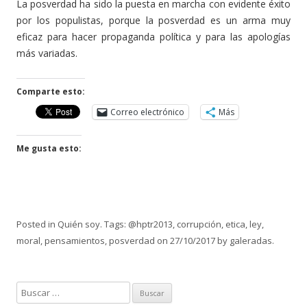
La posverdad ha sido la puesta en marcha con evidente éxito
por los populistas, porque la posverdad es un arma muy
eficaz para hacer propaganda política y para las apologías
más variadas.
Comparte esto:
Correo electrónico
Más
Me gusta esto:
Posted in
Quién soy
. Tags:
@hptr2013
,
corrupción
,
etica
,
ley
,
moral
,
pensamientos
,
posverdad
on
27/10/2017
by
galeradas
.
B
u