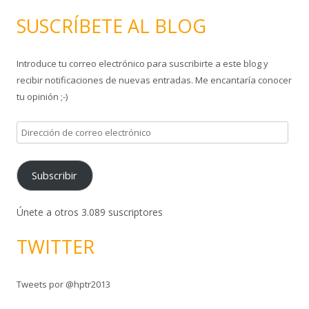
s
SUSCRÍBETE AL BLOG
c
a
Introduce tu correo electrónico para suscribirte a este blog y
r
recibir notificaciones de nuevas entradas. Me encantaría conocer
:
tu opinión ;-)
D
i
r
Subscribir
e
c
c
Únete a otros 3.089 suscriptores
i
TWITTER
ó
n
d
Tweets por @hptr2013
e