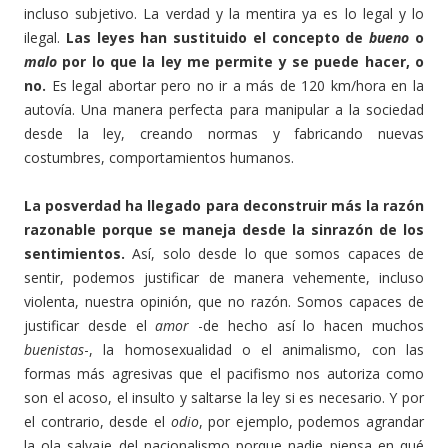
incluso subjetivo. La verdad y la mentira ya es lo legal y lo
ilegal.
Las leyes han sustituido el concepto de
bueno
o
malo
por lo que la ley me permite y se puede hacer, o
no.
Es legal abortar pero no ir a más de 120 km/hora en la
autovía. Una manera perfecta para manipular a la sociedad
desde la ley, creando normas y fabricando nuevas
costumbres, comportamientos humanos.
La posverdad ha llegado para deconstruir más la razón
razonable porque se maneja desde la sinrazón de los
sentimientos.
Así, solo desde lo que somos capaces de
sentir, podemos justificar de manera vehemente, incluso
violenta, nuestra opinión, que no razón. Somos capaces de
justificar desde el
amor
-de hecho así lo hacen muchos
buenistas
-, la homosexualidad o el animalismo, con las
formas más agresivas que el pacifismo nos autoriza como
son el acoso, el insulto y saltarse la ley si es necesario. Y por
el contrario, desde el
odio
, por ejemplo, podemos agrandar
la ola salvaje del nacionalismo porque nadie piensa en qué