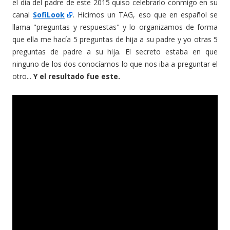
el día del padre de este 2015 quiso celebrarlo conmigo en su
canal
SofiLook
. Hicimos un TAG, eso que en español se
llama "preguntas y respuestas" y lo organizamos de forma
que ella me hacía 5 preguntas de hija a su padre y yo otras 5
preguntas de padre a su hija. El secreto estaba en que
ninguno de los dos conocíamos lo que nos iba a preguntar el
otro...
Y el resultado fue este.