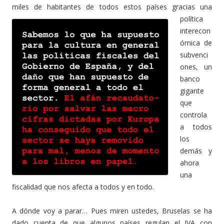
miles de habitantes de todos estos países
gracias una
política
interecon
ómica de
subvenci
ones, un
banco
gigante
que
controla
a todos
los
demás y
ahora
una
fiscalidad que nos afecta a todos y en todo.
A dónde voy a parar… Pues miren ustedes, Bruselas se ha
dado cuenta de que algunos países regulan el IVA con