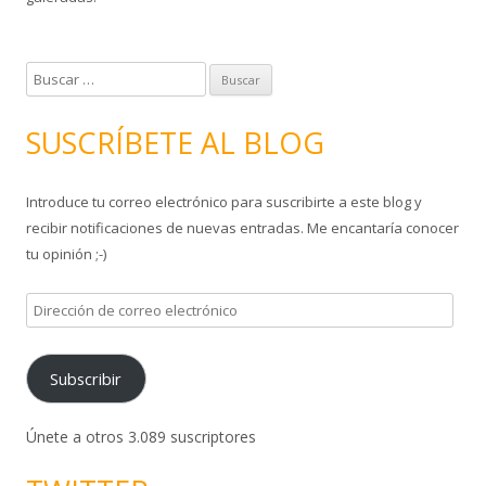
B
u
s
SUSCRÍBETE AL BLOG
c
a
Introduce tu correo electrónico para suscribirte a este blog y
r
recibir notificaciones de nuevas entradas. Me encantaría conocer
:
tu opinión ;-)
D
i
r
Subscribir
e
c
c
Únete a otros 3.089 suscriptores
i