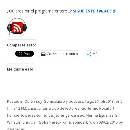
¿Quieres oír el programa entero...?
SIGUE ESTE
ENLACE
Comparte esto:
Correo electrónico
Más
Me gusta esto:
Posted in
Quién soy
,
SomosLibro y podcast
. Tags:
@hptr2013
,
93.5
fm
,
94.2 FM
,
crisis
,
criteria club de lectores
,
Guillermo Rocafort
,
humberto pérez-tomé
,
iva
,
javier garcía isac
,
Marina Eguaras
,
Sir
Winston Churchill
,
Sofía Pérez-Tomé
,
somoslibro
on
08/02/2015
by
galeradas
.