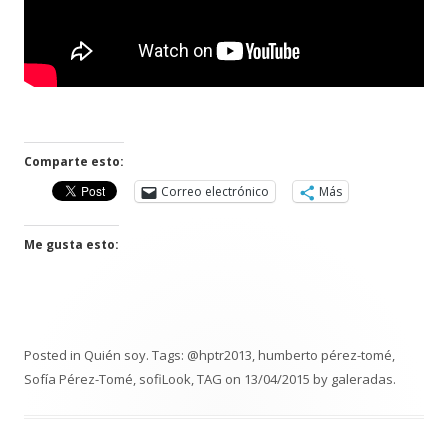
Comparte esto:
Correo electrónico
Más
Me gusta esto:
Posted in
Quién soy
. Tags:
@hptr2013
,
humberto pérez-tomé
,
Sofía Pérez-Tomé
,
sofiLook
,
TAG
on
13/04/2015
by
galeradas
.