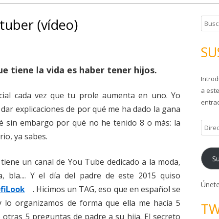
tuber (vídeo)
B
u
s
SU
c
a
e tiene la vida es haber tener hijos.
Introd
r
a este
:
cial cada vez que tu prole aumenta en uno. Yo
entrad
 dar explicaciones de por qué me ha dado la gana
icaré sin embargo por qué no he tenido 8 o más: la
D
io, ya sabes.
i
r
Su
e
s tiene un canal de You Tube dedicado a la moda,
c
, bla.... Y el día del padre de este 2015 quiso
c
Únete
fiLook
. Hicimos un TAG, eso que en español se
i
y lo organizamos de forma que ella me hacía 5
TW
ó
 otras 5 preguntas de padre a su hija. El secreto