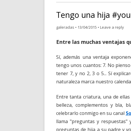
Tengo una hija #you
galeradas
•
13/04/2015
•
Leave a reply
Entre las muchas ventajas qu
Sí, además una ventaja exponen
tengo unos cuantos: 7. No pienso
tener 7, y no 2, 3 o 5... Sí expl
naturaleza marca nuestro calendar
Entre tanta criatura, una de ella
belleza, complementos y bla, bla
celebrarlo conmigo en su canal
So
llama "preguntas y respuestas" 
preguntas de hija a su padre y yo