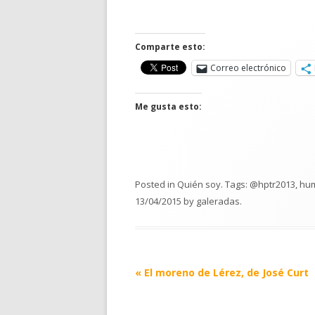
Comparte esto:
Correo electrónico
Me gusta esto:
Posted in
Quién soy
. Tags:
@hptr2013
,
hum
13/04/2015
by
galeradas
.
Post
«
El moreno de Lérez, de José Curt
navigation