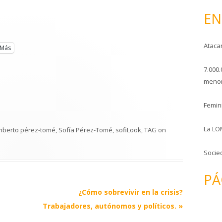
o
EN
Ataca
Más
7.000.
menor
Femini
La LO
berto pérez-tomé
,
Sofía Pérez-Tomé
,
sofiLook
,
TAG
on
Socie
PÁ
¿Cómo sobrevivir en la crisis?
Trabajadores, autónomos y políticos.
»