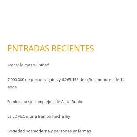
r
ó
n
i
c
o
ENTRADAS RECIENTES
Atacar la masculinidad
7.000.000 de perros y gatos y 6.265.153 de niños menores de 14
años
Feminismo sin complejos, de Alicia Rubio
La LOMLOE: una trampa hecha ley
Sociedad posmoderna y personas enfermas