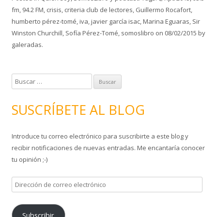
fm
,
94.2 FM
,
crisis
,
criteria club de lectores
,
Guillermo Rocafort
,
humberto pérez-tomé
,
iva
,
javier garcía isac
,
Marina Eguaras
,
Sir
Winston Churchill
,
Sofía Pérez-Tomé
,
somoslibro
on
08/02/2015
by
galeradas
.
B
u
s
SUSCRÍBETE AL BLOG
c
a
Introduce tu correo electrónico para suscribirte a este blog y
r
recibir notificaciones de nuevas entradas. Me encantaría conocer
:
tu opinión ;-)
D
i
r
Subscribir