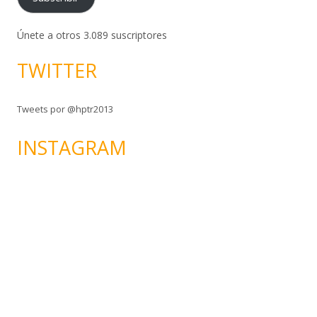
e
c
c
Únete a otros 3.089 suscriptores
i
TWITTER
ó
n
d
Tweets por @hptr2013
e
c
INSTAGRAM
o
r
r
e
o
e
l
e
c
t