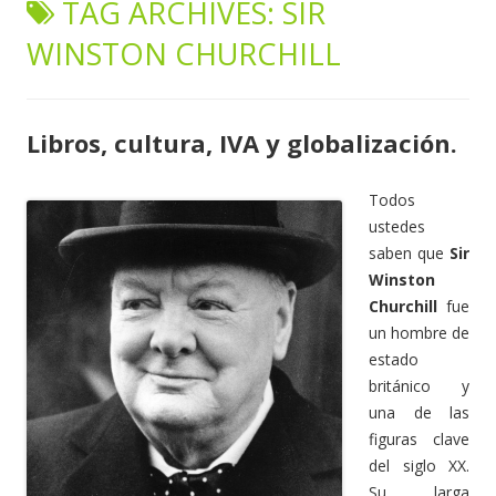
TAG ARCHIVES:
SIR
content
WINSTON CHURCHILL
Libros, cultura, IVA y globalización.
Todos
ustedes
saben que
Sir
Winston
Churchill
fue
un hombre de
estado
británico y
una de las
figuras clave
del siglo XX.
Su larga