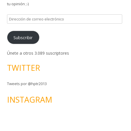
tu opinión ;-)
D
i
r
Subscribir
e
c
c
Únete a otros 3.089 suscriptores
i
TWITTER
ó
n
d
Tweets por @hptr2013
e
c
INSTAGRAM
o
r
r
e
o