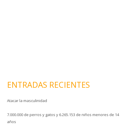
e
l
e
c
t
r
ó
n
i
c
o
ENTRADAS RECIENTES
Atacar la masculinidad
7.000.000 de perros y gatos y 6.265.153 de niños menores de 14
años