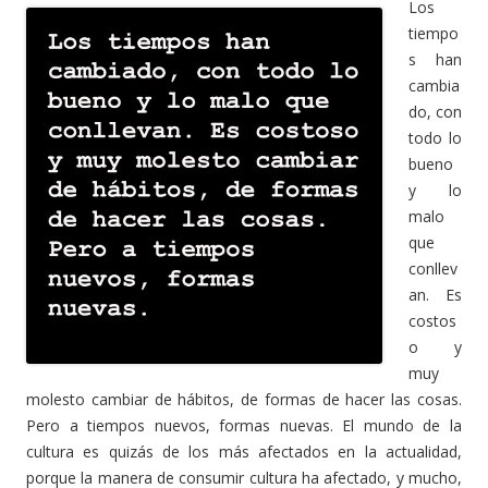
Los
tiempo
s han
cambia
do, con
todo lo
bueno
y lo
malo
que
conllev
an. Es
costos
o y
muy
molesto cambiar de hábitos, de formas de hacer las cosas.
Pero a tiempos nuevos, formas nuevas. El mundo de la
cultura es quizás de los más afectados en la actualidad,
porque la manera de consumir cultura ha afectado, y mucho,