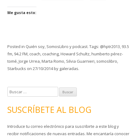
Me gusta esto:
Posted in
Quién soy
,
SomosLibro y podcast
. Tags:
@hptr2013
,
93.5
fm
,
94.2 FM
,
coach
,
coaching
,
Howard Schultz
,
humberto pérez-
tomé
,
Jorge Urrea
,
Marta Romo
,
Silvia Guarnieri
,
somoslibro
,
Starbucks
on
27/10/2014
by
galeradas
.
B
u
s
SUSCRÍBETE AL BLOG
c
a
Introduce tu correo electrónico para suscribirte a este blog y
r
recibir notificaciones de nuevas entradas. Me encantaría conocer
: