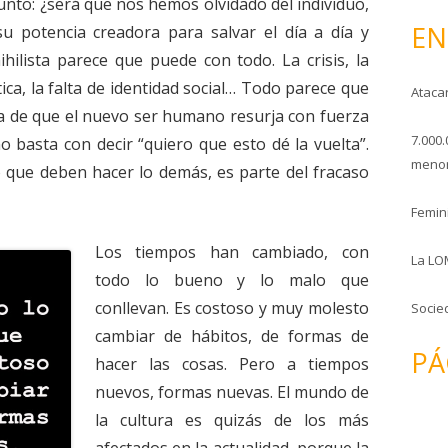
unto: ¿será que nos hemos olvidado del individuo,
o
EN
su potencia creadora para salvar el día a día y
hilista parece que puede con todo. La crisis, la
ítica, la falta de identidad social… Todo parece que
Ataca
ra de que el nuevo ser humano resurja con fuerza
7.000.
no basta con decir “quiero que esto dé la vuelta”.
menor
o que deben hacer lo demás, es parte del fracaso
Femini
Los tiempos han cambiado, con
La LO
todo lo bueno y lo malo que
conllevan. Es costoso y muy molesto
Socie
cambiar de hábitos, de formas de
PÁ
hacer las cosas. Pero a tiempos
nuevos, formas nuevas. El mundo de
la cultura es quizás de los más