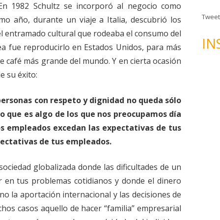
n
 En 1982 Schultz se incorporó al negocio como
d
Tweet
mo año, durante un viaje a Italia, descubrió los
e
el entramado cultural que rodeaba el consumo del
c
IN
dea fue reproducirlo en Estados Unidos, para más
o
r
de café más grande del mundo. Y en cierta ocasión
r
e su éxito:
e
o
personas con respeto y dignidad no queda sólo
e
no que es algo de los que nos preocupamos día
l
os empleados excedan las expectativas de tus
e
xpectativas de tus empleados.
c
t
r
sociedad globalizada donde las dificultades de un
ó
r en tus problemas cotidianos y donde el dinero
n
no la aportación internacional y las decisiones de
i
hos casos aquello de hacer “familia” empresarial
c