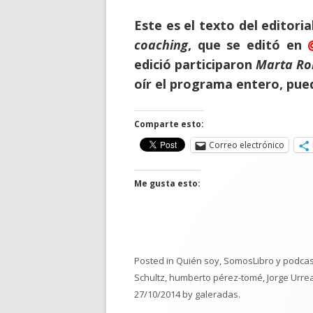
Este es el texto del editor
coaching
, que se editó en
edició participaron
Marta Rom
oír el programa entero, pue
Comparte esto:
Correo electrónico
Me gusta esto:
Posted in
Quién soy
,
SomosLibro y podcas
Schultz
,
humberto pérez-tomé
,
Jorge Urre
27/10/2014
by
galeradas
.