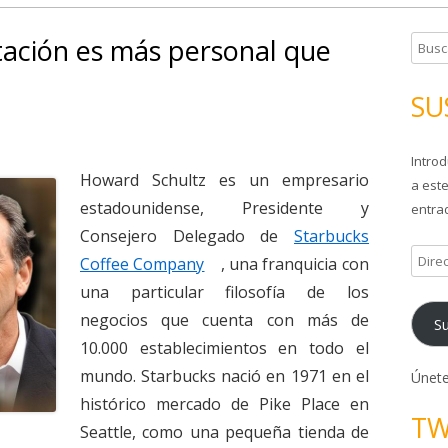
tación es más personal que
B
u
s
SU
c
a
Introd
r
Howard Schultz es un empresario
a este
:
estadounidense, Presidente y
entrad
Consejero Delegado de
Starbucks
D
Coffee Company
, una franquicia con
i
una particular filosofía de los
r
negocios que cuenta con más de
Su
e
10.000 establecimientos en todo el
c
mundo. Starbucks nació en 1971 en el
c
Únete
i
histórico mercado de Pike Place en
TW
ó
Seattle, como una pequeña tienda de