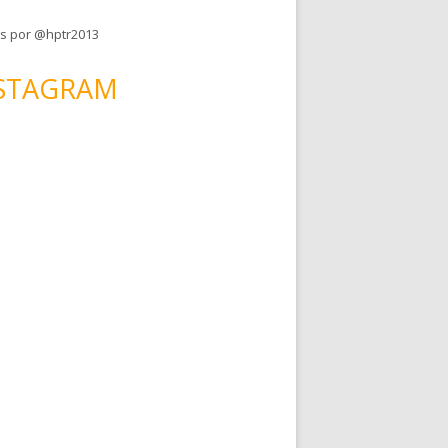
s por @hptr2013
STAGRAM