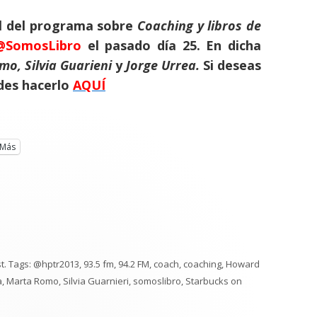
ial del programa sobre
Coaching y libros de
@SomosLibro
el pasado día 25. En dicha
o, Silvia Guarieni
y
Jorge Urrea.
Si deseas
des hacerlo
AQUÍ
Más
t
. Tags:
@hptr2013
,
93.5 fm
,
94.2 FM
,
coach
,
coaching
,
Howard
a
,
Marta Romo
,
Silvia Guarnieri
,
somoslibro
,
Starbucks
on