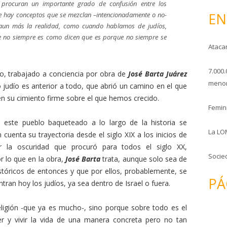
d procuran un importante grado de confusión entre los
o
EN
e hay conceptos que se mezclan –intencionadamente o no-
 aun más la realidad, como cuando hablamos de judíos,
e no siempre es como dicen que es porque no siempre se
Ataca
7.000.
o, trabajado a conciencia por obra de
José Barta Juárez
menor
 judío es anterior a todo, que abrió un camino en el que
nen su cimiento firme sobre el que hemos crecido.
Femini
 este pueblo baqueteado a lo largo de la historia se
La LO
cuenta su trayectoria desde el siglo XIX a los inicios de
r la oscuridad que procuró para todos el siglo XX,
Socie
or lo que en la obra,
José Barta
trata, aunque solo sea de
tóricos de entonces y que por ellos, probablemente, se
PÁ
ntran hoy los judíos, ya sea dentro de Israel o fuera.
eligión -que ya es mucho-, sino porque sobre todo es el
er y vivir la vida de una manera concreta pero no tan