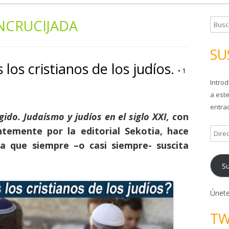
NCRUCIJADA
B
u
s
SU
c
los cristianos de los judíos.
•
1
a
Introd
r
a este
:
entrad
ido. Judaísmo y judíos en el siglo XXI, c
on
entemente por la
editorial Sekotia
, hace
D
i
a que siempre –o casi siempre- suscita
r
Su
e
c
c
Únete
i
TW
ó