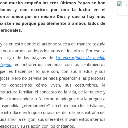
 con mucho empeño los tres últimos Papas se han
bolos y con escritos por una la lucha en el
ente unido por un mismo Dios y que si hay más
 existen es porque posiblemente a ambos lados de
personales.
o, y es en esto donde el autor se vuelca de manera tozuda
ue no estamos tan lejos los unos de los otros. Por eso, a
lo largo de las páginas de
La encrucijada de pueblo
elegido
, encontraremos personas con los sentimientos
que les hacen ser lo que son, con sus miedos y sus
goces. Pero no serviría de nada presentar a las personas
sino conocemos cómo viven, sus costumbres, la
estructura familiar, el concepto de la vida, de la muerte y
de la transcendencia. Y, como dando gusto a la pregunta
suspendida -¿eternamente?- en el aire para los cristianos,
se introduce en lo que curiosamente más nos extraña del
judaísmo: la religión, sus diferentes movimientos internos
religiosos y su relación con los cristianos.