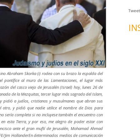
n
d
Tweet
e
c
IN
o
r
r
e
o
e
ino Abraham Skorka (i) rodea con su brazo la espalda del
l
del pontífice al muro de las Lamentaciones, el lugar más
e
azón del casco viejo de Jerusalén (Israel) hoy, lunes 26 de
c
anada de la Mezquitas, tercer lugar más sagrado del Islam,
t
ia y pidió a judíos, cristianos y musulmanes que abran sus
r
 otro, y pidió que nadie utilice el nombre de Dios para
ó
n no sería completa si no incluyese también el encuentro con
n
en esta Tierra, y por eso, me alegro de poder estar con
i
ancisco ante el gran muftí de Jerusalén, Mohamad Ahmad
c
 EFE/Jim HollanderEn determinados medios de comunicación