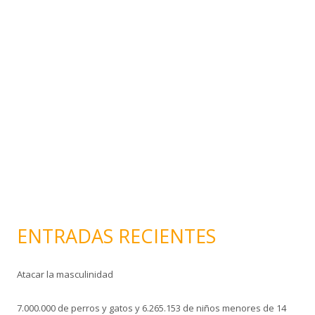
e
o
e
l
e
c
t
r
ó
n
i
c
o
ENTRADAS RECIENTES
Atacar la masculinidad
7.000.000 de perros y gatos y 6.265.153 de niños menores de 14