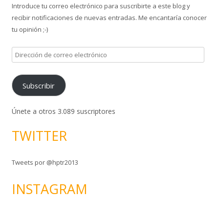
Introduce tu correo electrónico para suscribirte a este blog y
r
recibir notificaciones de nuevas entradas. Me encantaría conocer
:
tu opinión ;-)
D
i
r
Subscribir
e
c
c
Únete a otros 3.089 suscriptores
i
TWITTER
ó
n
d
Tweets por @hptr2013
e
c
INSTAGRAM
o
r
r