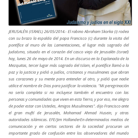
JERUSALÉN (ISRAEL) 26/05/2014.- El rabino Abraham Skorka (i) rodea
con su brazo la espalda del papa Francisco (c) durante la visita del
pontífice al muro de las Lamentaciones, el lugar más sagrado del
Judaísmo, situado en el corazón del casco viejo de Jerusalén (Israel)
hoy, lunes 26 de mayo de 2014. En un discurso en la Explanada de la
Mezquitas, tercer lugar más sagrado del Islam, el pontífice llamó a la
paz y la justicia y pidió a judíos, cristianos y musulmanes que abran
sus corazones y su mente para entender al otro, y pidió que nadie
utilice el nombre de Dios para justificar la violencia. "Mi peregrinación
no sería completa si no incluyese también el encuentro con las
personas y comunidades que viven en esta Tierra, y por eso, me alegro
de poder estar con Ustedes, Amigos Musulmanes". dijo Francisco ante
el gran muftí de Jerusalén, Mohamad Ahmad Husein, y otras
autoridades islámicas. EFE/Jim HollanderEn determinados medios de
comunicación y en ciertos sectores de la sociedad procuran un
importante grado de confusión entre los observadores del mundo