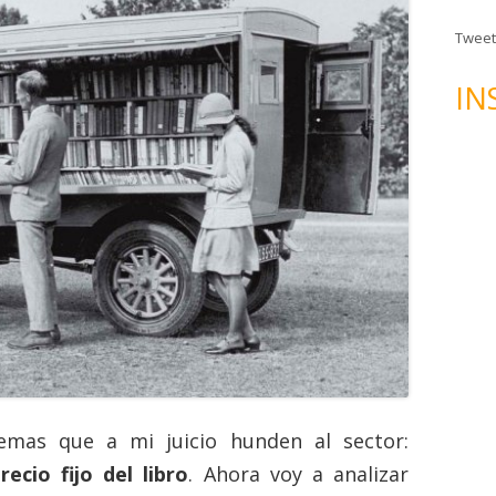
n
d
Tweet
e
c
IN
o
r
r
e
o
e
l
e
c
t
r
ó
n
emas que a mi juicio hunden al sector:
i
recio fijo del libro
. Ahora voy a analizar
c