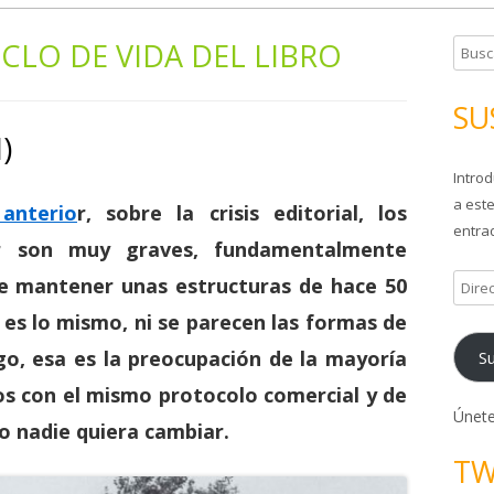
ICLO DE VIDA DEL LIBRO
B
u
s
SU
c
I)
a
Introd
r
a este
:
 anterio
r, sobre la crisis editorial, los
entrad
r son muy graves, fundamentalmente
e mantener unas estructuras de hace 50
D
i
es lo mismo, ni se parecen las formas de
r
rgo, esa es la preocupación de la mayoría
Su
e
c
os con el mismo protocolo comercial y de
c
Únete
no nadie quiera cambiar.
i
TW
ó