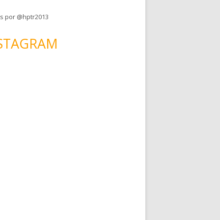
s por @hptr2013
STAGRAM