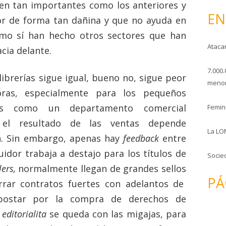
en tan importantes como los anteriores y
o
EN
or de forma tan dañina y que no ayuda en
omo sí han hecho otros sectores que han
Ataca
cia delante.
7.000.
librerías sigue igual, bueno no, sigue peor
menor
doras, especialmente para los pequeños
das como un departamento comercial
Femini
 el resultado de las ventas depende
La LO
. Sin embargo, apenas hay
feedback
entre
uidor trabaja a destajo para los títulos de
Socie
lers,
normalmente llegan de grandes sellos
PÁ
rar contratos fuertes con adelantos de
postar por la compra de derechos de
a
editorialita
se queda con las migajas, para