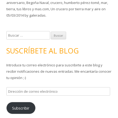
aniversario
,
Begoña Naval
,
crucero
,
humberto pérez-tomé
,
mar
,
tierra
,
tus libros y mas.com
,
Un crucero por tierra mar y aire
on
05/03/2014
by
galeradas
.
B
u
s
SUSCRÍBETE AL BLOG
c
a
Introduce tu correo electrónico para suscribirte a este blog y
r
recibir notificaciones de nuevas entradas. Me encantaría conocer
:
tu opinión ;-)
D
i
r
Subscribir
e
c