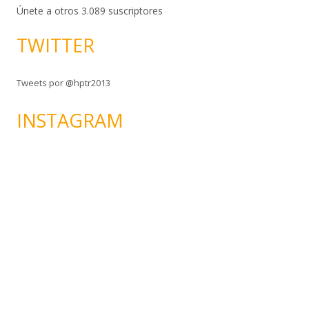
c
Únete a otros 3.089 suscriptores
i
TWITTER
ó
n
d
Tweets por @hptr2013
e
c
INSTAGRAM
o
r
r
e
o
e
l
e
c
t
r
ó