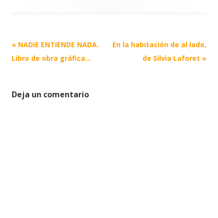
Post
«
NADIE ENTIENDE NADA.
En la habitación de al lado,
navigation
Libro de obra gráfica…
de Silvia Laforet
»
Deja un comentario