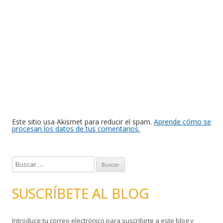
Este sitio usa Akismet para reducir el spam.
Aprende cómo se
procesan los datos de tus comentarios.
B
u
s
SUSCRÍBETE AL BLOG
c
a
Introduce tu correo electrónico para suscribirte a este blog y
r