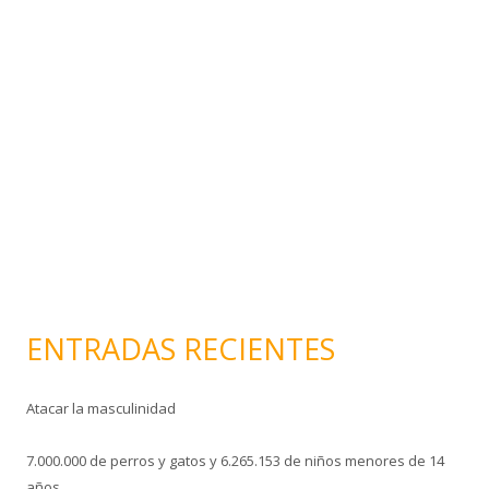
e
o
e
l
e
c
t
r
ó
n
i
c
o
ENTRADAS RECIENTES
Atacar la masculinidad
7.000.000 de perros y gatos y 6.265.153 de niños menores de 14
años