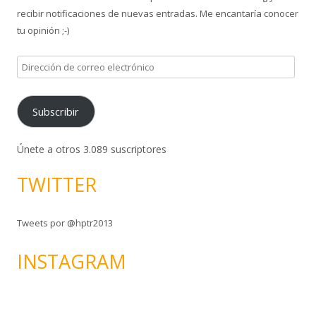
recibir notificaciones de nuevas entradas. Me encantaría conocer
:
tu opinión ;-)
D
i
r
Subscribir
e
c
c
Únete a otros 3.089 suscriptores
i
TWITTER
ó
n
d
Tweets por @hptr2013
e
c
INSTAGRAM
o
r
r