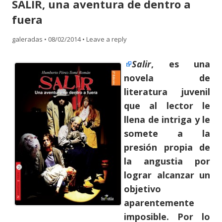
SALIR, una aventura de dentro a
content
fuera
galeradas
•
08/02/2014
•
Leave a reply
Salir
, es una
novela de
literatura juvenil
que al lector le
llena de intriga y le
somete a la
presión propia de
la angustia por
lograr alcanzar un
objetivo
aparentemente
imposible. Por lo