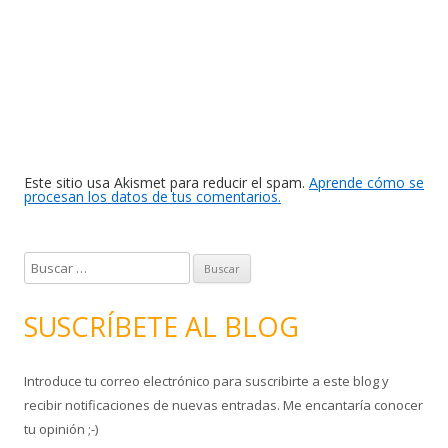
Este sitio usa Akismet para reducir el spam.
Aprende cómo se
procesan los datos de tus comentarios.
B
u
s
SUSCRÍBETE AL BLOG
c
a
Introduce tu correo electrónico para suscribirte a este blog y
r
recibir notificaciones de nuevas entradas. Me encantaría conocer
:
tu opinión ;-)