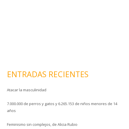
l
e
c
t
r
ó
n
i
c
o
ENTRADAS RECIENTES
Atacar la masculinidad
7.000.000 de perros y gatos y 6.265.153 de niños menores de 14
años
Feminismo sin complejos, de Alicia Rubio