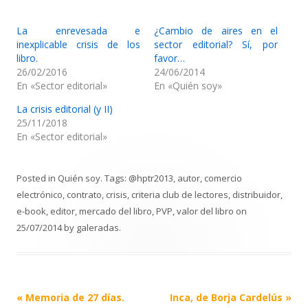
La enrevesada e
¿Cambio de aires en el
inexplicable crisis de los
sector editorial? Sí, por
libro.
favor…
26/02/2016
24/06/2014
En «Sector editorial»
En «Quién soy»
La crisis editorial (y II)
25/11/2018
En «Sector editorial»
Posted in
Quién soy
. Tags:
@hptr2013
,
autor
,
comercio
electrónico
,
contrato
,
crisis
,
criteria club de lectores
,
distribuidor
,
e-book
,
editor
,
mercado del libro
,
PVP
,
valor del libro
on
25/07/2014
by
galeradas
.
Post
«
Memoria de 27 días.
Inca, de Borja Cardelús
»