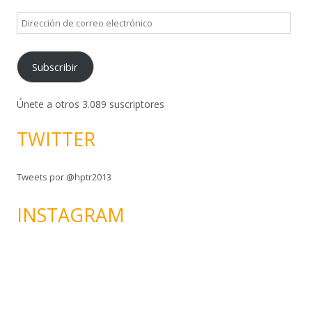
D
i
r
Subscribir
e
c
c
Únete a otros 3.089 suscriptores
i
TWITTER
ó
n
d
Tweets por @hptr2013
e
c
INSTAGRAM
o
r
r
e
o
e