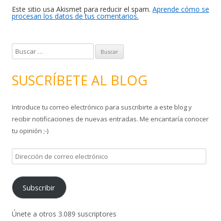
Este sitio usa Akismet para reducir el spam.
Aprende cómo se
procesan los datos de tus comentarios.
B
u
s
SUSCRÍBETE AL BLOG
c
a
Introduce tu correo electrónico para suscribirte a este blog y
r
recibir notificaciones de nuevas entradas. Me encantaría conocer
:
tu opinión ;-)
D
i
r
Subscribir
e
c
c
Únete a otros 3.089 suscriptores