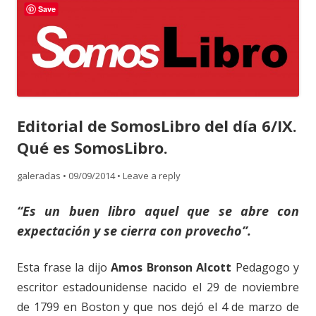
content
Save
Editorial de SomosLibro del día 6/IX.
Qué es SomosLibro.
galeradas
•
09/09/2014
•
Leave a reply
“Es un buen libro aquel que se abre con
expectación y se cierra con provecho”.
Esta frase la dijo
Amos Bronson Alcott
Pedagogo y
escritor estadounidense nacido el 29 de noviembre
de 1799 en Boston y que nos dejó el 4 de marzo de