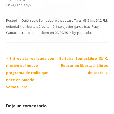
En «Quién soy»
Posted in
Quién soy
,
SomosLibro y podcast
. Tags:
93.5 fm
,
94.2 FM
,
editorial
,
humberto pérez-tomé
,
inter
,
javier garcía isac
,
Paty
Camacho
,
radio
,
somoslibro
on
09/09/2014
by
galeradas
.
Post
«
Entrevista realizada con
Editorial SomosLibro 13/IX.
navigation
motivo del nuevo
Educar en libertad. Libros
programa de radio que
de texto.
»
nace en Madrid:
SomosLibro
Deja un comentario