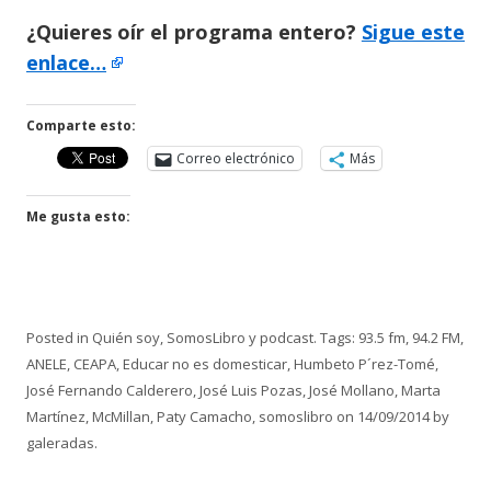
¿Quieres oír el programa entero?
Sigue este
enlace…
Comparte esto:
Correo electrónico
Más
Me gusta esto:
Posted in
Quién soy
,
SomosLibro y podcast
. Tags:
93.5 fm
,
94.2 FM
,
ANELE
,
CEAPA
,
Educar no es domesticar
,
Humbeto P´rez-Tomé
,
José Fernando Calderero
,
José Luis Pozas
,
José Mollano
,
Marta
Martínez
,
McMillan
,
Paty Camacho
,
somoslibro
on
14/09/2014
by
galeradas
.