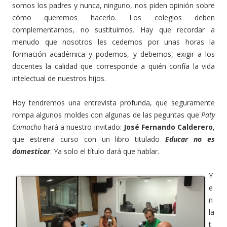
somos los padres y nunca, ninguno, nos piden opinión sobre
cómo queremos hacerlo. Los colegios deben
complementarnos, no sustituirnos. Hay que recordar a
menudo que nosotros les cedemos por unas horas la
formación académica y podemos, y debemos, exigir a los
docentes la calidad que corresponde a quién confía la vida
intelectual de nuestros hijos.
Hoy tendremos una entrevista profunda, que seguramente
rompa algunos moldes con algunas de las peguntas que
Paty
Camacho
hará a nuestro invitado:
José Fernando Calderero
,
que estrena curso con un libro titulado
Educar no es
domesticar
. Ya solo el título dará que hablar.
Y
e
n
la
t