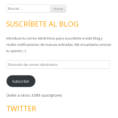
B
u
s
SUSCRÍBETE AL BLOG
c
a
Introduce tu correo electrónico para suscribirte a este blog y
r
recibir notificaciones de nuevas entradas. Me encantaría conocer
:
tu opinión ;-)
D
i
r
Subscribir
e
c
c
Únete a otros 3.089 suscriptores
i
TWITTER
ó
n