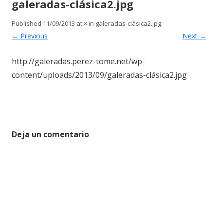
galeradas-clásica2.jpg
content
Published
11/09/2013
at
×
in
galeradas-clásica2.jpg
.
← Previous
Next →
http://galeradas.perez-tome.net/wp-
content/uploads/2013/09/galeradas-clásica2.jpg
Deja un comentario