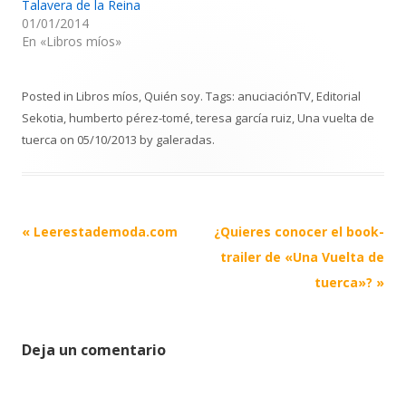
Talavera de la Reina
01/01/2014
En «Libros míos»
Posted in
Libros míos
,
Quién soy
. Tags:
anuciaciónTV
,
Editorial
Sekotia
,
humberto pérez-tomé
,
teresa garcía ruiz
,
Una vuelta de
tuerca
on
05/10/2013
by
galeradas
.
Post
«
Leerestademoda.com
¿Quieres conocer el book-
navigation
trailer de «Una Vuelta de
tuerca»?
»
Deja un comentario