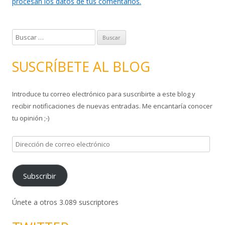
procesan los datos de tus comentarios.
B
u
s
SUSCRÍBETE AL BLOG
c
a
Introduce tu correo electrónico para suscribirte a este blog y
r
recibir notificaciones de nuevas entradas. Me encantaría conocer
:
tu opinión ;-)
D
i
r
Subscribir
e
c
c
Únete a otros 3.089 suscriptores
i