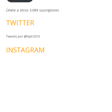
c
c
Únete a otros 3.089 suscriptores
i
TWITTER
ó
n
d
Tweets por @hptr2013
e
c
INSTAGRAM
o
r
r
e
o
e
l
e
c
t
r