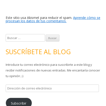
Este sitio usa Akismet para reducir el spam.
Aprende cómo se
procesan los datos de tus comentarios.
B
u
s
SUSCRÍBETE AL BLOG
c
a
Introduce tu correo electrónico para suscribirte a este blog y
r
recibir notificaciones de nuevas entradas. Me encantaría conocer
:
tu opinión ;-)
D
i
r
Subscribir
e