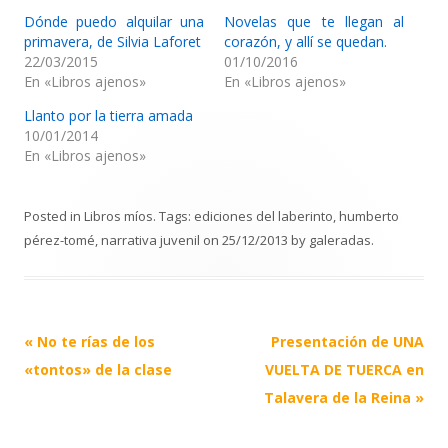
Dónde puedo alquilar una
Novelas que te llegan al
primavera, de Silvia Laforet
corazón, y allí se quedan.
22/03/2015
01/10/2016
En «Libros ajenos»
En «Libros ajenos»
Llanto por la tierra amada
10/01/2014
En «Libros ajenos»
Posted in
Libros míos
. Tags:
ediciones del laberinto
,
humberto
pérez-tomé
,
narrativa juvenil
on
25/12/2013
by
galeradas
.
Post
«
No te rías de los
Presentación de UNA
navigation
«tontos» de la clase
VUELTA DE TUERCA en
Talavera de la Reina
»