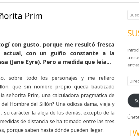
eñorita Prim
B
u
s
SU
c
a
ogí con gusto, porque me resultó fresca
Introd
r
a actual, con un guiño constante a la
a este
:
sa (Jane Eyre). Pero a medida que leía...
entrad
o, sobre todo los personajes y me refiero
D
illón, que sin nombre propio queda bautizado
i
r
ia señorita Prim, una calculadora pragmática de
Su
e
 del Hombre del Sillón? Una odiosa dama, vieja y
c
 su carácter la aleja de los demás, excepto de la
c
Únete
s medidas de distancia se ha tomado entre las tres
i
s, porque saben hasta dónde pueden llegar.
TW
ó