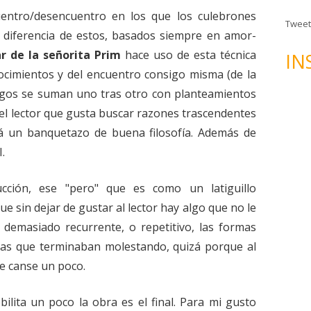
n
entro/desencuentro en los que los culebrones
d
Tweet
e
 a diferencia de estos, basados siempre en amor-
c
ar de la señorita Prim
hace uso de esta técnica
IN
o
ocimientos y del encuentro consigo misma (de la
r
logos se suman uno tras otro con planteamientos
r
el lector que gusta buscar razones trascendentes
e
ará un banquetazo de buena filosofía. Además de
o
e
I.
l
e
cción, ese "pero" que es como un latiguillo
c
ue sin dejar de gustar al lector hay algo que no le
t
 demasiado recurrente, o repetitivo, las formas
r
esas que terminaban molestando, quizá porque al
ó
e canse un poco.
n
i
c
ilita un poco la obra es el final. Para mi gusto