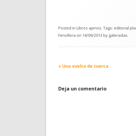
Posted in
Libros ajenos
. Tags:
editorial pl
Fenollera
on
14/09/2013
by
galeradas
.
Post
«
Una vuelta de tuerca
navigation
Deja un comentario