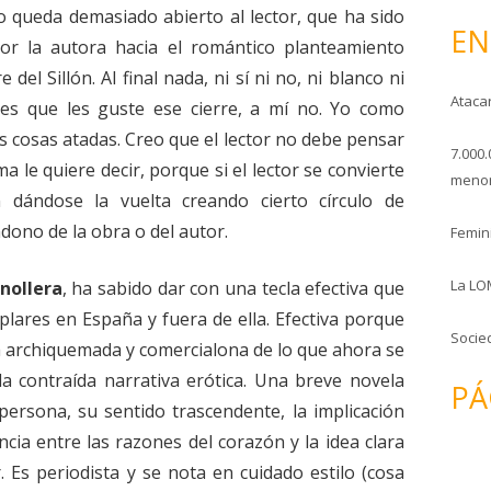
o
o queda demasiado abierto al lector, que ha sido
EN
or la autora hacia el romántico planteamiento
del Sillón. Al final nada, ni sí ni no, ni blanco ni
Ataca
es que les guste ese cierre, a mí no. Yo como
as cosas atadas. Creo que el lector no debe pensar
7.000.
ma le quiere decir, porque si el lector se convierte
menor
 dándose la vuelta creando cierto círculo de
ono de la obra o del autor.
Femini
La LO
nollera
, ha sabido dar con una tecla efectiva que
lares en España y fuera de ella. Efectiva porque
Socie
ca archiquemada y comercialona de lo que ahora se
la contraída narrativa erótica. Una breve novela
PÁ
persona, su sentido trascendente, la implicación
ncia entre las razones del corazón y la idea clara
. Es periodista y se nota en cuidado estilo (cosa