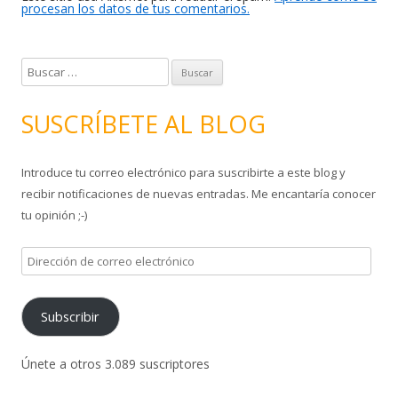
procesan los datos de tus comentarios.
B
u
s
SUSCRÍBETE AL BLOG
c
a
Introduce tu correo electrónico para suscribirte a este blog y
r
recibir notificaciones de nuevas entradas. Me encantaría conocer
:
tu opinión ;-)
D
i
r
Subscribir
e
c
c
Únete a otros 3.089 suscriptores
i