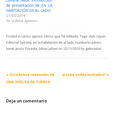
Librería Neblí: introducción
de presentación de EN LA
HABITACIÓN DE AL LADO
21/03/2014
En «Libros ajenos»
Posted in
Libros ajenos
,
Libros que he editado
. Tags:
club zayas
,
Editorial Sekotia
,
en la habitación de al lado
,
humberto pérez-
tomé
,
Jesús Poveda
,
Silvia Lafoet
on
12/11/2013
by
galeradas
.
Post
«
Otra breve recensión de
¡Estáis todos invitados!
»
navigation
UNA VUELTA DE TUERCA
Deja un comentario