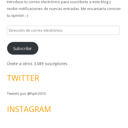
Introduce tu correo electrónico para suscribirte a este blog y
r
recibir notificaciones de nuevas entradas. Me encantaría conocer
:
tu opinión ;-)
D
i
r
Subscribir
e
c
c
Únete a otros 3.089 suscriptores
i
TWITTER
ó
n
d
Tweets por @hptr2013
e
c
INSTAGRAM
o
r
r