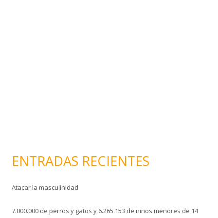
e
o
e
l
e
c
t
r
ó
n
i
c
o
ENTRADAS RECIENTES
Atacar la masculinidad
7.000.000 de perros y gatos y 6.265.153 de niños menores de 14