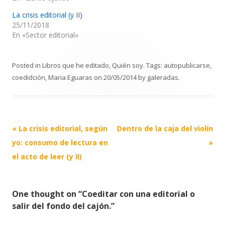
La crisis editorial (y II)
25/11/2018
En «Sector editorial»
Posted in
Libros que he editado
,
Quién soy
. Tags:
autopublicarse
,
coedidción
,
Maria Eguaras
on
20/05/2014
by
galeradas
.
Post
«
La crisis editorial, según
Dentro de la caja del violín
navigation
yo: consumo de lectura en
»
el acto de leer (y II)
One thought on “
Coeditar con una editorial o
salir del fondo del cajón.
”