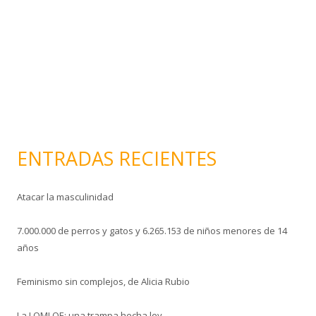
e
c
t
r
ó
n
i
c
o
ENTRADAS RECIENTES
Atacar la masculinidad
7.000.000 de perros y gatos y 6.265.153 de niños menores de 14
años
Feminismo sin complejos, de Alicia Rubio
La LOMLOE: una trampa hecha ley