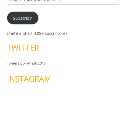
i
r
Subscribir
e
c
c
Únete a otros 3.089 suscriptores
i
TWITTER
ó
n
d
Tweets por @hptr2013
e
c
INSTAGRAM
o
r
r
e
o
e
l