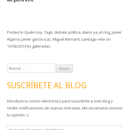
Me gusta esto:
Posted in
Quién soy
. Tags:
debate política
,
diario ya
,
el ring
,
Javier
Algarra
,
javier garcía isac
,
Miguel Bernard
,
santiago velo
on
13/06/2014
by
galeradas
.
B
u
s
SUSCRÍBETE AL BLOG
c
a
Introduce tu correo electrónico para suscribirte a este blog y
r
recibir notificaciones de nuevas entradas. Me encantaría conocer
:
tu opinión ;-)
D