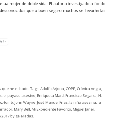
 ua mujer de doble vida. El autor a investigado a fondo
 desconocidos que a buen seguro muchos se llevarán las
Más
s que he editado
. Tags:
Adolfo Arjona
,
COPE
,
Crónica negra
,
es
,
el payaso asesino
,
Enriqueta Martí
,
Francisco Segarra
,
H.
ez-tomé
,
John Wayne
,
José Manuel Frías
,
la niña asesina
,
la
errador
,
Mary Bell
,
Mi Expediente Favorito
,
Miguel Janer
,
/2017
by
galeradas
.