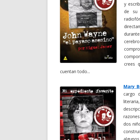
y escri
de su 
radiofó
direct
durante
cerebr
compro
comport
crees q
cuentan todo...
Mary Be
cargo
literari
descrip
razones
dos niñ
constru
algunos