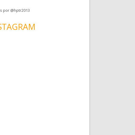
s por @hptr2013
STAGRAM