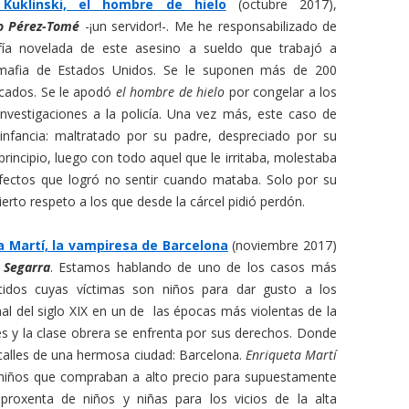
 Kuklinski, el hombre de hielo
(octubre 2017),
o Pérez-Tomé
-¡un servidor!-. Me he responsabilizado de
afía novelada de este asesino a sueldo que trabajó a
 mafia de Estados Unidos. Se le suponen más de 200
icados. Se le apodó
el hombre de hielo
por congelar a los
investigaciones a la policía. Una vez más, este caso de
a infancia: maltratado por su padre, despreciado por su
rincipio, luego con todo aquel que le irritaba, molestaba
afectos que logró no sentir cuando mataba. Solo por su
cierto respeto a los que desde la cárcel pidió perdón.
a Martí, la vampiresa de Barcelona
(noviembre 2017)
 Segarra
. Estamos hablando de uno de los casos más
rtidos cuyas víctimas son niños para dar gusto a los
inal del siglo XIX en un de las épocas más violentas de la
s y la clase obrera se enfrenta por sus derechos. Donde
 calles de una hermosa ciudad: Barcelona.
Enriqueta Martí
s niños que compraban a alto precio para supuestamente
proxenta de niños y niñas para los vicios de la alta