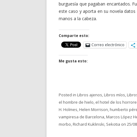
burguesía que pagaban encantados. Fue
este caso y aporta en su novela datos
manos a la cabeza.
Comparte esto:
Correo electrónico
Me gusta esto:
Posted in
Libros ajenos
,
Libros míos
,
Libro
el hombre de hielo
,
el hotel de los horror
H. Holmes
,
Helen Morrison
,
humberto pér
vampiresa de Barcelona
,
Marcos López H
morbo
,
Richard Kuklinski
,
Sekotia
on
25/08