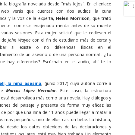
bir la biografía novelada desde "más lejos". En el enlace
web verás que cuentas con dos audios: la cuña
nica y la voz de la experta,
Helen Morrison
, que trató
amente con este enajenado mental antes de su muerte
 varias sesiones. Esta mujer solicitó que le cediesen el
o de
John Wayne
con el fin de estudiarlo más de cerca y
bar si existe o no diferencias físicas en el
amiento de un asesino o de una persona normal... ¿Tu
ue hay diferencias? Escúchalo en el audio, ahí te lo
ll, la niña asesina
, (junio 2017) cuya autoría corre a
 de
Marcos López Herrador
. Este caso, la estructura
a, está desarrollada más como una novela. Hay diálogos y
ciones del paisaje y presenta de forma muy eficaz las
 de por qué una niña de 11 años puede llegar a matar a
os mas pequeños, uno de ellos casi un bebe. La historia,
ida desde los datos obtenidos de las declaraciones y
 testigos oculares, está muy bien trabada. Un elemento