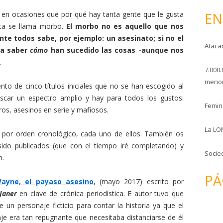
o
EN
n ocasiones que por qué hay tanta gente que le gusta
esta se llama morbo.
El morbo no es aquello que nos
te todos sabe, por ejemplo: un asesinato; si no el
Ataca
 a saber
cómo
han sucedido las cosas -aunque nos
.
7.000.
menor
ento de cinco títulos iniciales que no se han escogido al
scar un espectro amplio y hay para todos los gustos:
Femini
os, asesinos en serie y mafiosos.
La LO
por orden cronológico, cada uno de ellos. También os
 sido publicados (que con el tiempo iré completando) y
Socie
n.
PÁ
ayne, el payaso asesino
, (mayo 2017) escrito por
Janer
en clave de crónica periodística. E autor tuvo que
e un personaje ficticio para contar la historia ya que el
je era tan repugnante que necesitaba distanciarse de él