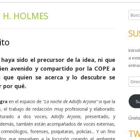
. H. HOLMES
B
u
s
SU
c
ito
a
Introd
r
a este
:
haya sido el precursor de la idea, ni que
entrad
bien avenido y compartido por la COPE a
 que quien se acerca y lo descubre se
D
r por qué.
i
r
Su
egra
en el espacio de
"La noche de Adolfo Arjona"
vi que la
e
e, el trabajo de redacción muy profesional y elaborado.
c
cturado a dos voces,
Adolfo Arjona
, presentado, y
c
Únete
Además, también están acompañados de voces externas,
i
TW
riminólogos, forenses, psiquitaras, policías... Y un fino
ó
idos que envuelven a la locución creando el ambiente