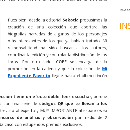
n
d
Tweet
e
Pues bien, desde la editorial
Sekotia
propusimos la
c
IN
creación de una colección que aportara las
o
biografías narradas de algunos de los personajes
r
más interesantes de los que ya habían tratado. Mi
r
responsabilidad ha sido buscar a los autores,
e
coordinar la edición y controlar la distribución de los
o
libros. Por otro lado,
COPE
se encarga de la
e
promoción en la cadena y que la colección de
Mi
l
Expediente Favorito
llegue hasta el último rincón
e
c
t
ección tiene un efecto doble: leer-escuchar
, porque
r
bro con una serie de
códigos QR que te llevan a los
ó
 entrevista al experto y MUY IMPORTANTE al espacio web
n
ncurso de análisis y observación
por medio de 2
i
ada caso con estupendos premios exclusivos.
c