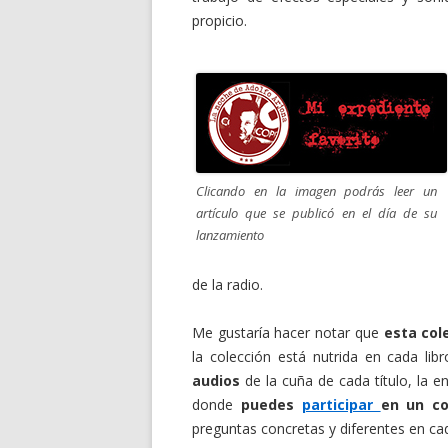
propicio.
Clicando en la imagen podrás leer un
artículo que se publicó en el día de su
lanzamiento
de la radio.
Me gustaría hacer notar que
esta col
la colección está nutrida en cada li
audios
de la cuña de cada título, la
donde
puedes
participar
en un co
preguntas concretas y diferentes en c