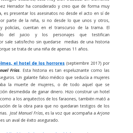
ez Herrador ha considerado y creo que de forma muy
a, es presentar los asesinatos no desde el acto en sí de
or parte de la niña, si no desde lo que unos y otros,
 y policías, cuentan en el transcurso de la trama. El
ollo del juicio y los personajes que testifican
or sale satisfecho sin quedarse medias de una historia
orque se trata de una niña de apenas 11 años.
olmes, el hotel de los horrores
(septiembre 2017) por
nuel Frías
. Esta historia es tan espeluznante como las
seguros. Un galante falso médico que seducía a mujeres
aba la muerte de mujeres, o de todo aquel que se
ción desmedida de ganar dinero. Hizo construir un hotel
 como a los arquitectos de los faraones, también mató a
cución de la obra para que no quedaran testigos de los
rias.
José Manuel Frías
, es la voz que acompaña a
Arjona
 es un aval de éxito asegurado.