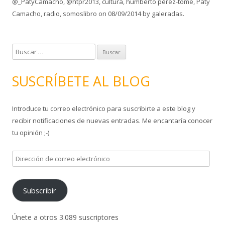
@_PatyCamacho
,
@htpr2013
,
cultura
,
humberto pérez-tomé
,
Paty
Camacho
,
radio
,
somoslibro
on
08/09/2014
by
galeradas
.
B
u
s
SUSCRÍBETE AL BLOG
c
a
Introduce tu correo electrónico para suscribirte a este blog y
r
recibir notificaciones de nuevas entradas. Me encantaría conocer
:
tu opinión ;-)
D
i
r
Subscribir
e
c
c
Únete a otros 3.089 suscriptores