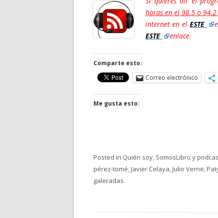
Si quieres oír el pro
horas en el 98.5 o 94.
internet en el
ESTE
e
ESTE
enlace.
Comparte esto:
Correo electrónico
Me gusta esto:
Posted in
Quién soy
,
SomosLibro y podcas
pérez-tomé
,
Javier Celaya
,
Julio Verne
,
Pat
galeradas
.