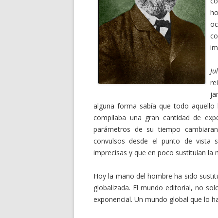
co
ho
oc
co
im
Ju
re
ja
alguna forma sabía que todo aquello l
compilaba una gran cantidad de exp
parámetros de su tiempo cambiaran
convulsos desde el punto de vista so
imprecisas y que en poco sustituían la
Hoy la mano del hombre ha sido sustitu
globalizada. El mundo editorial, no so
exponencial. Un mundo global que lo h