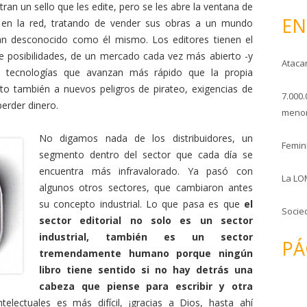
o
ran un sello que les edite, pero se les abre la ventana de
EN
en la red, tratando de vender sus obras a un mundo
n desconocido como él mismo. Los editores tienen el
e posibilidades, de un mercado cada vez más abierto -y
Ataca
 tecnologías que avanzan más rápido que la propia
rto también a nuevos peligros de pirateo, exigencias de
7.000.
erder dinero.
menor
No digamos nada de los distribuidores, un
Femini
segmento dentro del sector que cada día se
encuentra más infravalorado. Ya pasó con
La LO
algunos otros sectores, que cambiaron antes
su concepto industrial. Lo que pasa es que
el
Socie
sector editorial no solo es un sector
industrial, también es un sector
PÁ
tremendamente humano porque ningún
libro tiene sentido si no hay detrás una
cabeza que piense para escribir y otra
electuales es más difícil, ¡gracias a Dios, hasta ahí