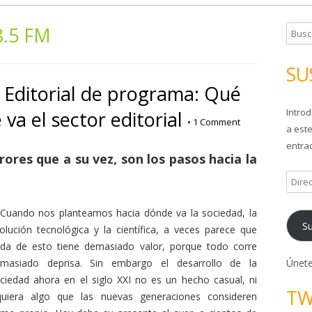
8.5 FM
B
u
s
SU
c
Editorial de programa: Qué
a
Introd
va el sector editorial
r
•
1 Comment
a este
:
entrad
ores que a su vez, son los pasos hacia la
D
i
r
Cuando nos planteamos hacia dónde va la sociedad, la
Su
e
olución tecnológica y la científica, a veces parece que
c
da de esto tiene demasiado valor, porque todo corre
c
Únete
masiado deprisa. Sin embargo el desarrollo de la
i
ciedad ahora en el siglo XXI no es un hecho casual, ni
TW
ó
quiera algo que las nuevas generaciones consideren