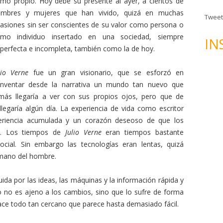
n
mo propio. Hoy debe su presente al ayer, a cientos de
d
mbres y mujeres que han vivido, quizá en muchas
Tweet
e
asiones sin ser conscientes de su valor como persona o
c
mo individuo insertado en una sociedad, siempre
IN
o
perfecta e incompleta, también como la de hoy.
r
r
lio Verne
fue un gran visionario, que se esforzó en
e
inventar desde la narrativa un mundo tan nuevo que
o
más llegaría a ver con sus propios ojos, pero que de
e
legaría algún día. La experiencia de vida como escritor
l
eriencia acumulada y un corazón deseoso de que los
e
. Los tiempos de
Julio Verne
eran tiempos bastante
c
cial. Sin embargo las tecnologías eran lentas, quizá
t
 mano del hombre.
r
ó
ida por las ideas, las máquinas y la información rápida y
n
lo no es ajeno a los cambios, sino que lo sufre de forma
i
ace todo tan cercano que parece hasta demasiado fácil.
c