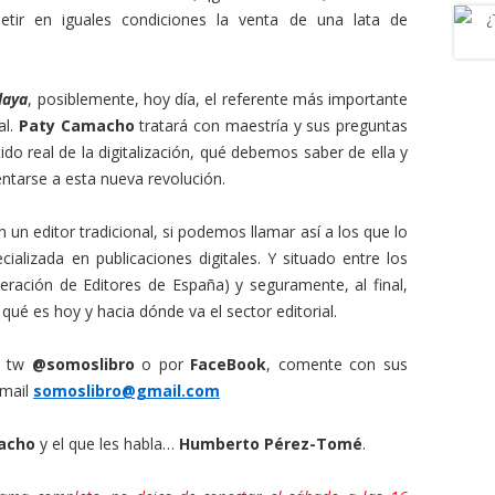
etir en iguales condiciones la venta de una lata de
laya
, posiblemente, hoy día, el referente más importante
al.
Paty Camacho
tratará con maestría y sus preguntas
do real de la digitalización, qué debemos saber de ella y
ntarse a esta nueva revolución.
 un editor tradicional, si podemos llamar así a los que lo
ializada en publicaciones digitales. Y situado entre los
eración de Editores de España) y seguramente, al final,
ué es hoy y hacia dónde va el sector editorial.
de tw
@somoslibro
o por
FaceBook
, comente con sus
 mail
somoslibro@gmail.com
acho
y el que les habla…
Humberto Pérez-Tomé
.