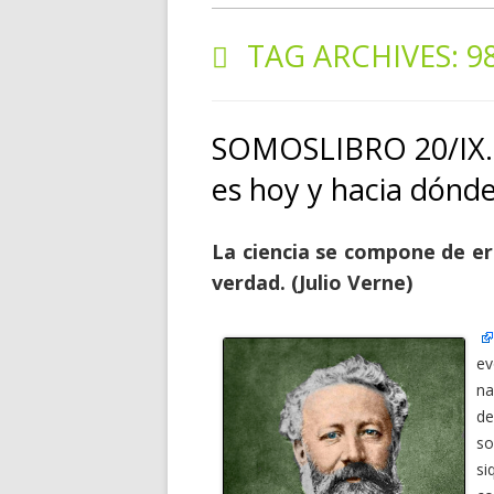
TAG ARCHIVES:
9
SOMOSLIBRO 20/IX. 
es hoy y hacia dónde 
La ciencia se compone de err
verdad. (Julio Verne)
ev
na
de
so
si