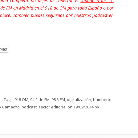
grama completo, no dejes de conectar el
sábado a las 16
2 de FM en Madrid en el 918 de OM para toda España
o por
nlace. También puedes seguirnos por nuestros podcast en
Más
t
. Tags:
918 OM
,
94.2 de FM
,
98.5 FM
,
digitalización
,
humberto
y Camacho
,
podcast
,
sector editorial
on
19/09/2014
by