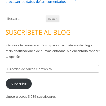
procesan los datos de tus comentarios.
B
u
s
SUSCRÍBETE AL BLOG
c
a
Introduce tu correo electrónico para suscribirte a este blog y
r
recibir notificaciones de nuevas entradas. Me encantaría conocer
:
tu opinión ;-)
D
i
r
Subscribir
e
c
c
Únete a otros 3.089 suscriptores
i