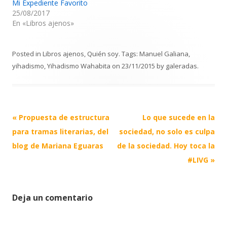
Mi Expediente Favorito
25/08/2017
En «Libros ajenos»
Posted in
Libros ajenos
,
Quién soy
. Tags:
Manuel Galiana
,
yihadismo
,
Yihadismo Wahabita
on
23/11/2015
by
galeradas
.
Post
«
Propuesta de estructura
Lo que sucede en la
navigation
para tramas literarias, del
sociedad, no solo es culpa
blog de Mariana Eguaras
de la sociedad. Hoy toca la
#LIVG
»
Deja un comentario