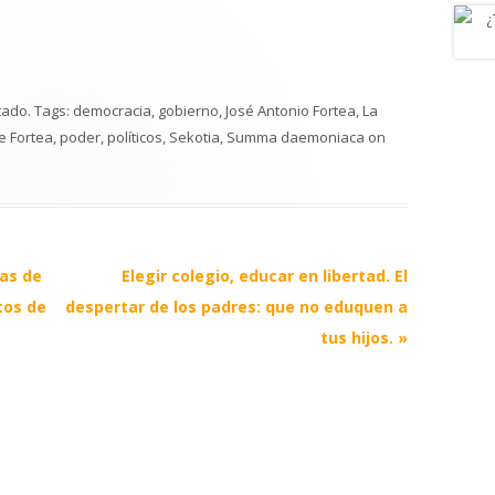
tado
. Tags:
democracia
,
gobierno
,
José Antonio Fortea
,
La
e Fortea
,
poder
,
políticos
,
Sekotia
,
Summa daemoniaca
on
as de
Elegir colegio, educar en libertad. El
tos de
despertar de los padres: que no eduquen a
tus hijos.
»