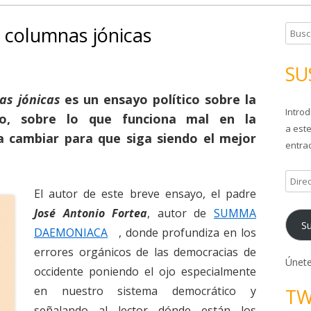
s columnas jónicas
B
u
s
SU
c
a
as jónicas
es un ensayo político sobre la
Introd
r
ho, sobre lo que funciona mal en la
a este
:
a cambiar para que siga siendo el mejor
entrad
D
El autor de este breve ensayo, el padre
i
r
José Antonio Fortea
, autor de
SUMMA
Su
e
DAEMONIACA
, donde profundiza en los
c
errores orgánicos de las democracias de
c
Únete
occidente poniendo el ojo especialmente
i
en nuestro sistema democrático y
TW
ó
señalando al lector dónde están los