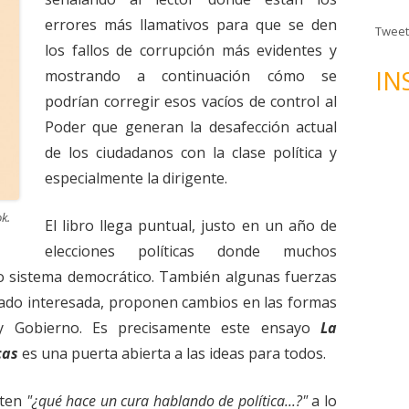
n
d
errores más llamativos para que se den
Tweet
e
los fallos de corrupción más evidentes y
c
IN
mostrando a continuación cómo se
o
podrían corregir esos vacíos de control al
r
Poder que generan la desafección actual
r
de los ciudadanos con la clase política y
e
o
especialmente la dirigente.
e
k.
l
El libro llega puntual, justo en un año de
e
elecciones políticas donde muchos
c
o sistema democrático. También algunas fuerzas
t
iado interesada, proponen cambios en las formas
r
y Gobierno. Es precisamente este ensayo
La
ó
n
cas
es una puerta abierta a las ideas para todos.
i
c
nten
"¿qué hace un cura hablando de política...?"
a lo