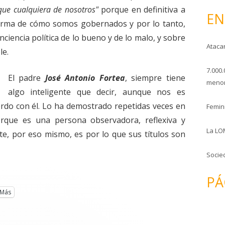
o
que cualquiera de nosotros"
porque en definitiva a
EN
 forma de cómo somos gobernados y por lo tanto,
ciencia política de lo bueno y de lo malo, y sobre
Ataca
le.
7.000.
El padre
José Antonio Fortea
, siempre tiene
menor
algo inteligente que decir, aunque nos es
erdo con él. Lo ha demostrado repetidas veces en
Femini
orque es una persona observadora, reflexiva y
La LO
e, por eso mismo, es por lo que sus títulos son
Socie
PÁ
Más