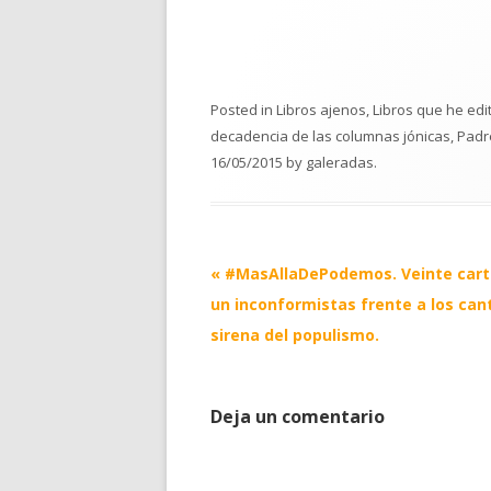
Posted in
Libros ajenos
,
Libros que he edi
decadencia de las columnas jónicas
,
Padr
16/05/2015
by
galeradas
.
Post
«
#MasAllaDePodemos. Veinte cart
navigation
un inconformistas frente a los can
sirena del populismo.
Deja un comentario