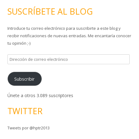
s
SUSCRÍBETE AL BLOG
c
a
Introduce tu correo electrónico para suscribirte a este blog y
r
recibir notificaciones de nuevas entradas. Me encantaría conocer
:
tu opinión ;-)
D
i
r
Subscribir
e
c
c
Únete a otros 3.089 suscriptores
i
TWITTER
ó
n
d
Tweets por @hptr2013
e