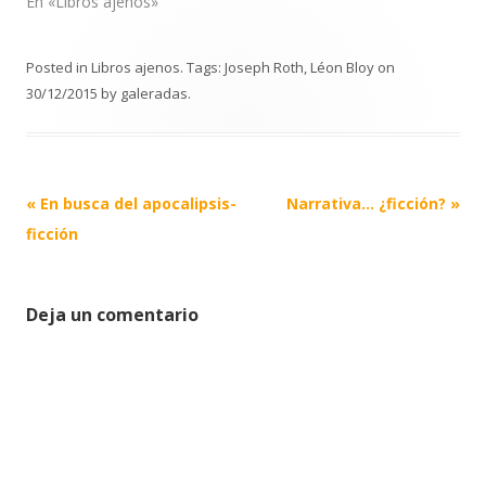
En «Libros ajenos»
Posted in
Libros ajenos
. Tags:
Joseph Roth
,
Léon Bloy
on
30/12/2015
by
galeradas
.
Post
«
En busca del apocalipsis-
Narrativa… ¿ficción?
»
navigation
ficción
Deja un comentario