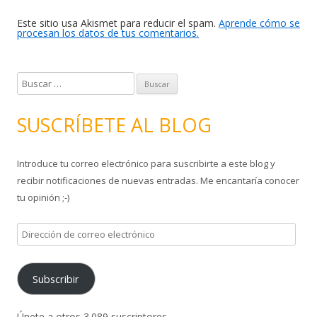
Este sitio usa Akismet para reducir el spam.
Aprende cómo se
procesan los datos de tus comentarios.
B
u
s
SUSCRÍBETE AL BLOG
c
a
Introduce tu correo electrónico para suscribirte a este blog y
r
recibir notificaciones de nuevas entradas. Me encantaría conocer
:
tu opinión ;-)
D
i
r
Subscribir
e
c
c
Únete a otros 3.089 suscriptores