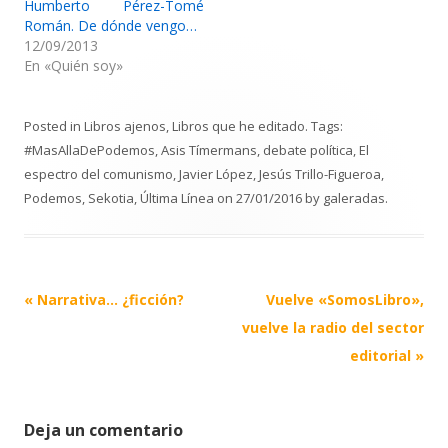
Humberto Pérez-Tomé
Román. De dónde vengo…
12/09/2013
En «Quién soy»
Posted in
Libros ajenos
,
Libros que he editado
. Tags:
#MasAllaDePodemos
,
Asis Tímermans
,
debate política
,
El
espectro del comunismo
,
Javier López
,
Jesús Trillo-Figueroa
,
Podemos
,
Sekotia
,
Última Línea
on
27/01/2016
by
galeradas
.
Post
«
Narrativa… ¿ficción?
Vuelve «SomosLibro»,
navigation
vuelve la radio del sector
editorial
»
Deja un comentario