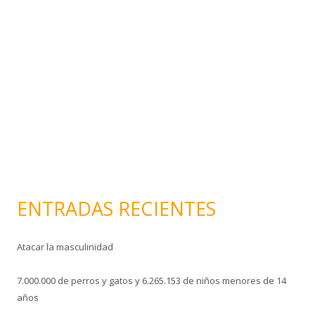
o
e
l
e
c
t
r
ó
n
i
c
o
ENTRADAS RECIENTES
Atacar la masculinidad
7.000.000 de perros y gatos y 6.265.153 de niños menores de 14
años