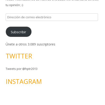
tu opinión ;-)
D
i
r
Subscribir
e
c
c
Únete a otros 3.089 suscriptores
i
TWITTER
ó
n
d
Tweets por @hptr2013
e
c
INSTAGRAM
o
r
r
e