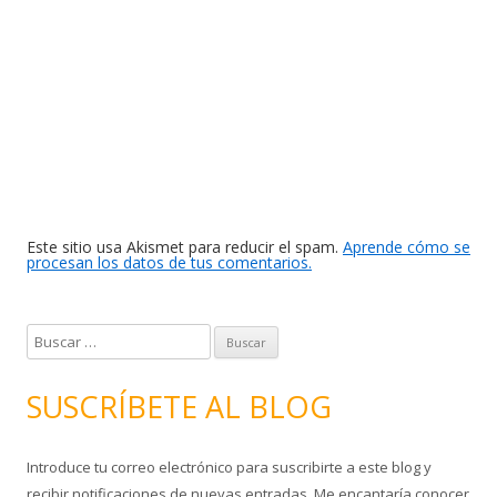
Este sitio usa Akismet para reducir el spam.
Aprende cómo se
procesan los datos de tus comentarios.
B
u
s
SUSCRÍBETE AL BLOG
c
a
Introduce tu correo electrónico para suscribirte a este blog y
r
recibir notificaciones de nuevas entradas. Me encantaría conocer
: