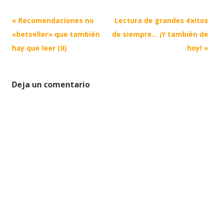
Post
«
Recomendaciones no
Lectura de grandes éxitos
navigation
«betseller» que también
de siempre… ¡Y también de
hay que leer (II)
hoy!
»
Deja un comentario